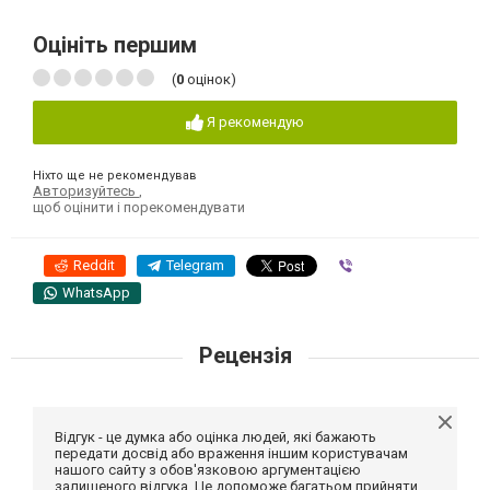
Оцініть першим
(
0
оцінок)
Я рекомендую
Ніхто ще не рекомендував
Авторизуйтесь
,
щоб оцінити і порекомендувати
Reddit
Telegram
Viber
WhatsApp
Рецензія
Відгук - це думка або оцінка людей, які бажають
передати досвід або враження іншим користувачам
нашого сайту з обов'язковою аргументацією
залишеного відгука. Це допоможе багатьом прийняти