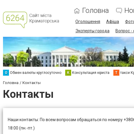
Головна
Но
Оголошення
Афіша
Фот
Эксперты города
Вопрос -
О
Обмен валюты круглосуточно
К
Консультация юриста
Т
такси К
Головна
Контакты
Контакты
Наши контакты: По всем вопросам обращаться по номеру
+380
18:00 (пн.-пт.)