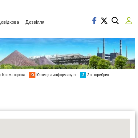
овідкова
Дозвілля
ц Краматорска
Ю
Юстиция информирует
З
За поребрик