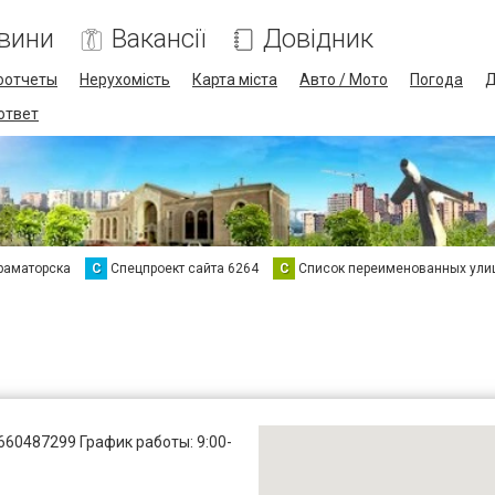
вини
Вакансії
Довідник
оотчеты
Нерухомість
Карта міста
Авто / Мото
Погода
Д
 ответ
раматорска
С
Спецпроект сайта 6264
С
Список переименованных ули
660487299
График работы: 9:00-