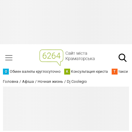
О
Обмен валюты круглосуточно
К
Консультация юриста
Т
такси К
Головна
Афіша
Ночная жизнь
Dj Coolegio