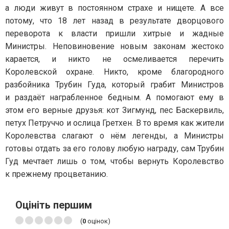
а люди живут в постоянном страхе и нищете. А все
потому, что 18 лет назад в результате дворцового
переворота к власти пришли хитрые и жадные
Министры. Неповиновение новым законам жестоко
карается, и никто не осмеливается перечить
Королевской охране. Никто, кроме благородного
разбойника Трубин Гуда, который грабит Министров
и раздаёт награбленное бедным. А помогают ему в
этом его верные друзья: кот Зигмунд, пес Баскервиль,
петух Петруччо и ослица Гретхен. В то время как жители
Королевства слагают о нём легенды, а Министры
готовы отдать за его голову любую награду, сам Трубин
Гуд мечтает лишь о том, чтобы вернуть Королевство
к прежнему процветанию.
Оцініть першим
(
0
оцінок)