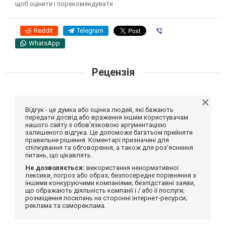
щоб оцінити і порекомендувати
Reddit
Telegram
Viber
WhatsApp
Рецензія
Відгук - це думка або оцінка людей, які бажають
передати досвід або враження іншим користувачам
нашого сайту з обов'язковою аргументацією
залишеного відгука. Це допоможе багатьом прийняти
правильне рішення. Коментарі призначені для
спілкування та обговорення, а також для роз'яснення
питань, що цікавлять.
Не дозволяється:
використання ненормативної
лексики, погроз або образ; безпосереднє порівняння з
іншими конкуруючими компаніями; безпідставні заяви,
що ображають діяльність компанії і / або її послуги;
розміщення посилань на сторонні інтернет-ресурси;
реклама та самореклама.