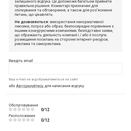
залишеного відгука. Це допоможе багатьом прийняти
правильне рішення. Коментарі призначені для
спілкування та обговорення, а також для роз'яснення
питань, що цікавлять.
Не дозволяється:
використання ненормативної
лексики, погроз або образ; безпосереднє порівняння з
іншими конкуруючими компаніями; безпідставні заяви,
що ображають діяльність компанії і / або її послуги;
розміщення посилань на сторонні інтернет-ресурси;
реклама та самореклама.
Введіть email:
Ваш e-mail не відображатиметься на сайті
або
Авторизуйтесь
для написання відгуку
Обслуговування
0/12
Расположение
0/12