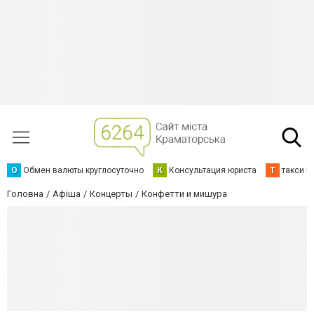
О
Обмен валюты круглосуточно
К
Консультация юриста
Т
такси К
Головна
Афіша
Концерты
Конфетти и мишура