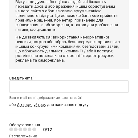
Відгук - це думка або оцінка людей, які бажають
передати досвід або враження іншим користувачам
нашого сайту з обов'язковою аргументацією
залишеного відгука. Це допоможе багатьом прийняти
правильне рішення. Коментарі призначені для
спілкування та обговорення, а також для роз'яснення
питань, що цікавлять.
Не дозволяється:
використання ненормативної
лексики, погроз або образ; безпосереднє порівняння з
іншими конкуруючими компаніями; безпідставні заяви,
що ображають діяльність компанії і / або її послуги;
розміщення посилань на сторонні інтернет-ресурси;
реклама та самореклама.
Введіть email:
Ваш e-mail не відображатиметься на сайті
або
Авторизуйтесь
для написання відгуку
Обслуговування
0/12
Расположение