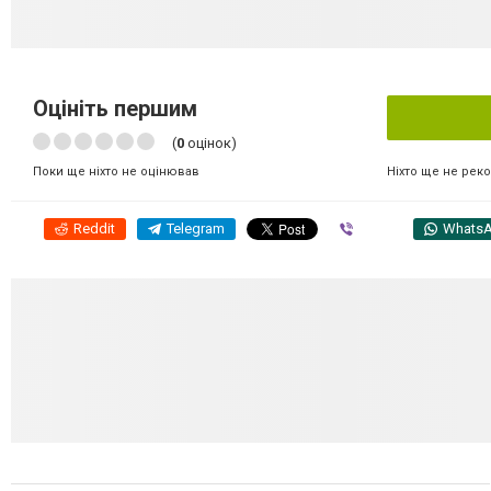
Оцініть першим
(
0
оцінок)
Ніхто ще не рек
Поки ще ніхто не оцінював
Reddit
Telegram
Viber
Whats