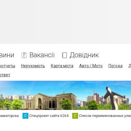
вини
Вакансії
Довідник
оотчеты
Нерухомість
Карта міста
Авто / Мото
Погода
Д
 ответ
раматорска
С
Спецпроект сайта 6264
С
Список переименованных ули