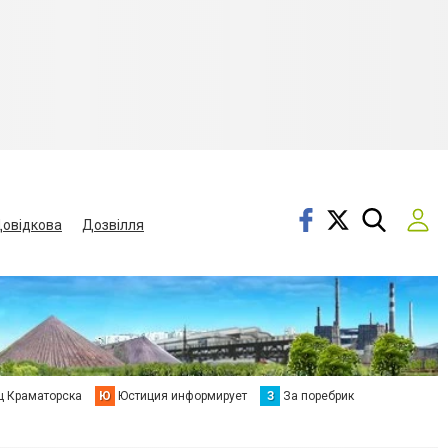
овідкова
Дозвілля
ц Краматорска
Ю
Юстиция информирует
З
За поребрик