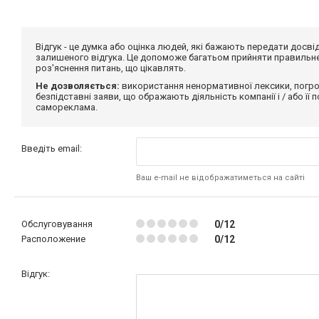
Відгук - це думка або оцінка людей, які бажають передати дос
залишеного відгука. Це допоможе багатьом прийняти правильне 
роз'яснення питань, що цікавлять.
Не дозволяється:
використання ненормативної лексики, погро
безпідставні заяви, що ображають діяльність компанії і / або її
самореклама.
Введіть email:
Ваш e-mail не відображатиметься на сайті
Обслуговування
0/12
Расположение
0/12
Відгук: