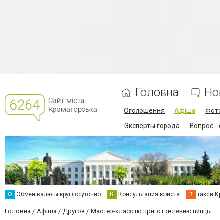
Головна
Но
Оголошення
Афіша
Фот
Эксперты города
Вопрос -
О
Обмен валюты круглосуточно
К
Консультация юриста
Т
такси К
Головна
Афіша
Другое
Мастер-класс по приготовлению пиццы