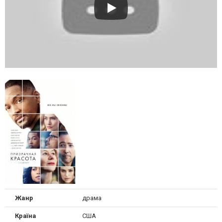
Жанр
драма
Країна
США