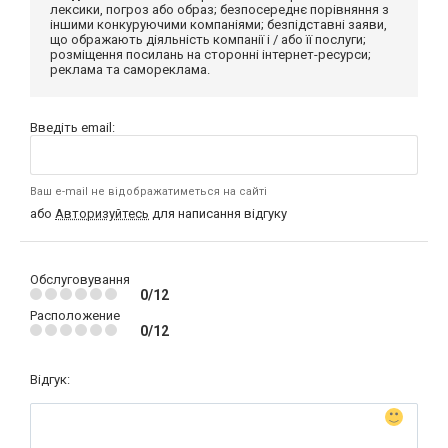
лексики, погроз або образ; безпосереднє порівняння з
іншими конкуруючими компаніями; безпідставні заяви,
що ображають діяльність компанії і / або її послуги;
розміщення посилань на сторонні інтернет-ресурси;
реклама та самореклама.
Введіть email:
Ваш e-mail не відображатиметься на сайті
або
Авторизуйтесь
для написання відгуку
Обслуговування
0/12
Расположение
0/12
Відгук: