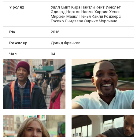
У ролях
Уилл Смит Кира Найтли Кейт Уинслет
Эдвард Нортон Наоми Харрис Хелен
Миррен Майкл Пенья Кайли Роджерс
Тосико Онидзава Энрике Мурсиано
Рік
2016
Режисер
Дэвид Фрэнкел
Час
94