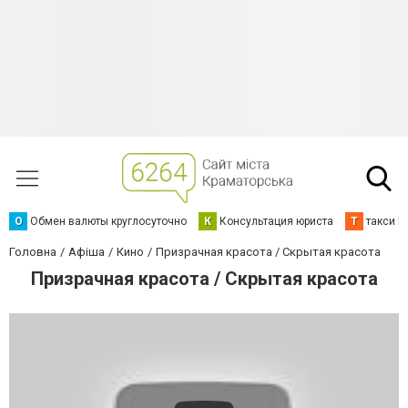
О
Обмен валюты круглосуточно
К
Консультация юриста
Т
такси К
Головна
Афіша
Кино
Призрачная красота / Скрытая красота
Призрачная красота / Скрытая красота