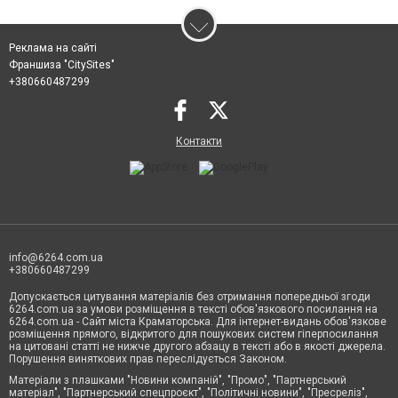
Реклама на сайті
Франшиза "CitySites"
+380660487299
Контакти
info@6264.com.ua
+380660487299
Допускається цитування матеріалів без отримання попередньої згоди
6264.com.ua за умови розміщення в тексті обов'язкового посилання на
6264.com.ua - Сайт міста Краматорська. Для інтернет-видань обов'язкове
розміщення прямого, відкритого для пошукових систем гіперпосилання
на цитовані статті не нижче другого абзацу в тексті або в якості джерела.
Порушення виняткових прав переслідується Законом.
Матеріали з плашками "Новини компаній", "Промо", "Партнерський
матеріал", "Партнерський спецпроєкт", "Політичні новини", "Пресреліз",