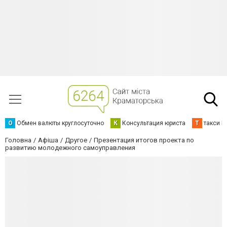
О
Обмен валюты круглосуточно
К
Консультация юриста
Т
такси К
Головна
Афіша
Другое
Презентация итогов проекта по
развитию молодежного самоуправления