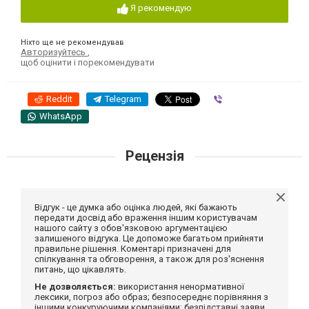
Я рекомендую
Ніхто ще не рекомендував
Авторизуйтесь
,
щоб оцінити і порекомендувати
Reddit
Telegram
Viber
WhatsApp
Рецензія
Відгук - це думка або оцінка людей, які бажають
передати досвід або враження іншим користувачам
нашого сайту з обов'язковою аргументацією
залишеного відгука. Це допоможе багатьом прийняти
правильне рішення. Коментарі призначені для
спілкування та обговорення, а також для роз'яснення
питань, що цікавлять.
Не дозволяється:
використання ненормативної
лексики, погроз або образ; безпосереднє порівняння з
іншими конкуруючими компаніями; безпідставні заяви,