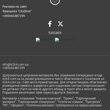
Реклама на сайті
Франшиза "CitySites"
+380660487299
Контакти
info@6264.com.ua
+380660487299
Допускається цитування матеріалів без отримання попередньої згоди
6264.com.ua за умови розміщення в тексті обов'язкового посилання на
6264.com.ua - Сайт міста Краматорська. Для інтернет-видань обов'язкове
розміщення прямого, відкритого для пошукових систем гіперпосилання
на цитовані статті не нижче другого абзацу в тексті або в якості джерела.
Порушення виняткових прав переслідується Законом.
Матеріали з плашками "Новини компаній", "Промо", "Партнерський
матеріал", "Партнерський спецпроєкт", "Політичні новини", "Пресреліз",
"PR", "Офіційно", "Політична реклама" публікуються на правах реклами.