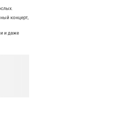
ослых.
чный концерт,
ми и даже