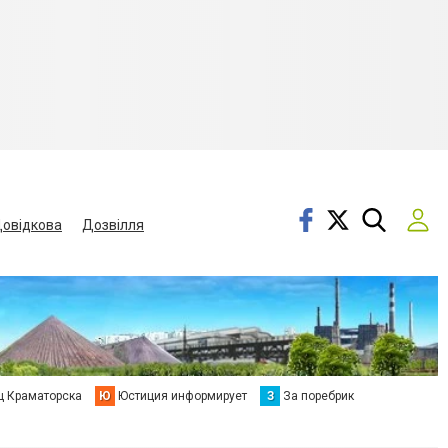
овідкова
Дозвілля
ц Краматорска
Ю
Юстиция информирует
З
За поребрик