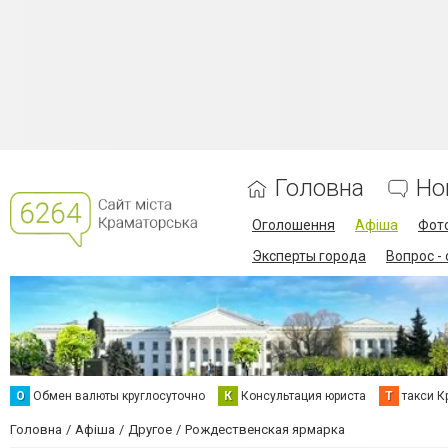
Головна
Но
Оголошення
Афіша
Фот
Эксперты города
Вопрос -
О
Обмен валюты круглосуточно
К
Консультация юриста
Т
такси К
Головна
Афіша
Другое
Рождественская ярмарка