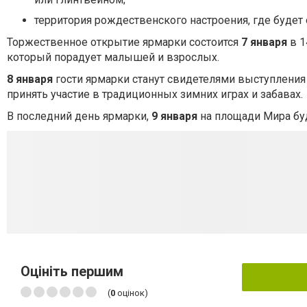
территория рождественского настроения, где будет
Торжественное открытие ярмарки состоится
7 января
в 1
который порадует малышей и взрослых.
8 января
гости ярмарки станут свидетелями выступления
принять участие в традиционных зимних играх и забавах.
В последний день ярмарки,
9 января
на площади Мира бу
Оцініть першим
(
0
оцінок)