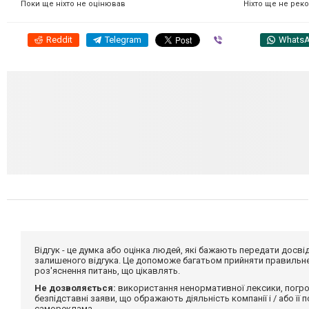
Ніхто ще не рек
Поки ще ніхто не оцінював
Reddit
Telegram
Viber
Whats
Відгук - це думка або оцінка людей, які бажають передати дос
залишеного відгука. Це допоможе багатьом прийняти правильне 
роз'яснення питань, що цікавлять.
Не дозволяється:
використання ненормативної лексики, погро
безпідставні заяви, що ображають діяльність компанії і / або її
самореклама.