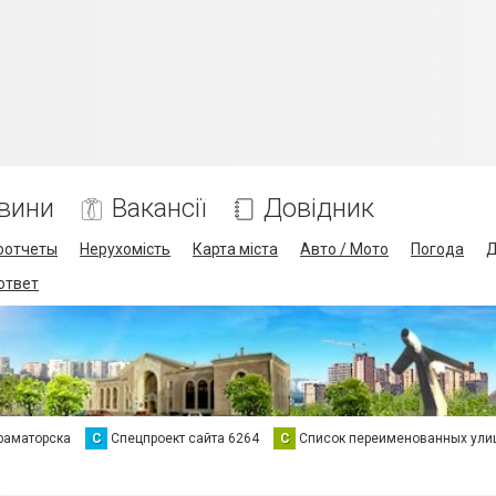
вини
Вакансії
Довідник
оотчеты
Нерухомість
Карта міста
Авто / Мото
Погода
Д
 ответ
раматорска
С
Спецпроект сайта 6264
С
Список переименованных ули