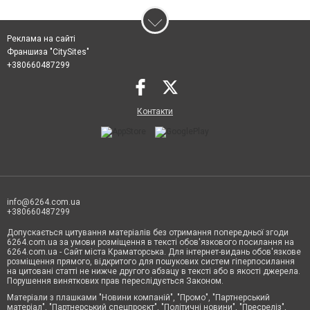
Реклама на сайті
Франшиза "CitySites"
+380660487299
Контакти
info@6264.com.ua
+380660487299
Допускається цитування матеріалів без отримання попередньої згоди
6264.com.ua за умови розміщення в тексті обов'язкового посилання на
6264.com.ua - Сайт міста Краматорська. Для інтернет-видань обов'язкове
розміщення прямого, відкритого для пошукових систем гіперпосилання
на цитовані статті не нижче другого абзацу в тексті або в якості джерела.
Порушення виняткових прав переслідується Законом.
Матеріали з плашками "Новини компаній", "Промо", "Партнерський
матеріал", "Партнерський спецпроєкт", "Політичні новини", "Пресреліз",