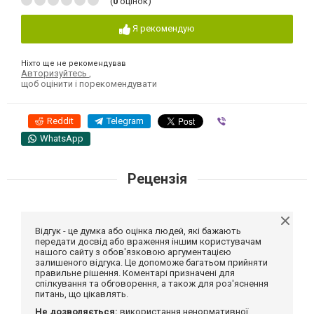
(
0
оцінок)
Я рекомендую
Ніхто ще не рекомендував
Авторизуйтесь
,
щоб оцінити і порекомендувати
Reddit
Telegram
Viber
WhatsApp
Рецензія
Відгук - це думка або оцінка людей, які бажають
передати досвід або враження іншим користувачам
нашого сайту з обов'язковою аргументацією
залишеного відгука. Це допоможе багатьом прийняти
правильне рішення. Коментарі призначені для
спілкування та обговорення, а також для роз'яснення
питань, що цікавлять.
Не дозволяється:
використання ненормативної