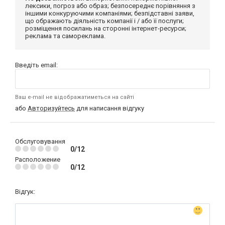
лексики, погроз або образ; безпосереднє порівняння з
іншими конкуруючими компаніями; безпідставні заяви,
що ображають діяльність компанії і / або її послуги;
розміщення посилань на сторонні інтернет-ресурси;
реклама та самореклама.
Введіть email:
Ваш e-mail не відображатиметься на сайті
або
Авторизуйтесь
для написання відгуку
Обслуговування
0/12
Расположение
0/12
Відгук: