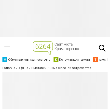
О
Обмен валюты круглосуточно
К
Консультация юриста
Т
такси К
Головна
Афіша
Выставки
Зима с весной встречается