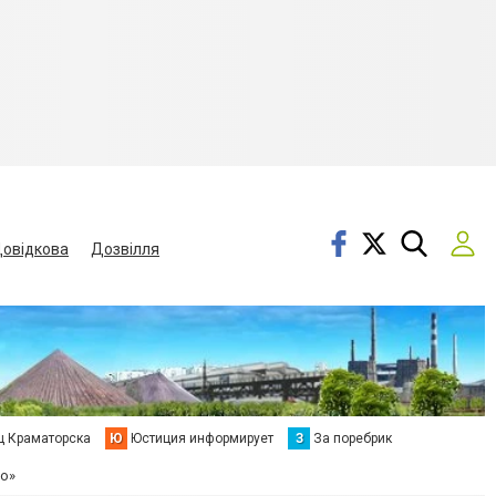
овідкова
Дозвілля
ц Краматорска
Ю
Юстиция информирует
З
За поребрик
о»