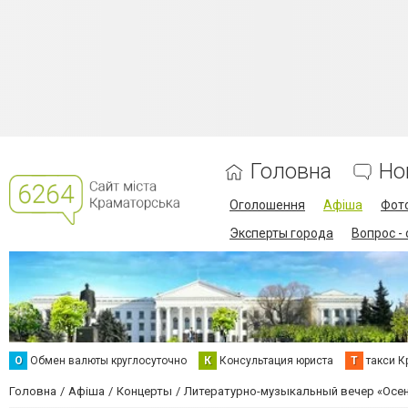
Головна
Но
Оголошення
Афіша
Фот
Эксперты города
Вопрос -
О
Обмен валюты круглосуточно
К
Консультация юриста
Т
такси К
Головна
Афіша
Концерты
Литературно-музыкальный вечер «Осен