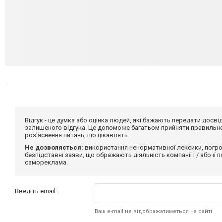
Відгук - це думка або оцінка людей, які бажають передати дос
залишеного відгука. Це допоможе багатьом прийняти правильне 
роз'яснення питань, що цікавлять.
Не дозволяється:
використання ненормативної лексики, погро
безпідставні заяви, що ображають діяльність компанії і / або її
самореклама.
Введіть email:
Ваш e-mail не відображатиметься на сайті