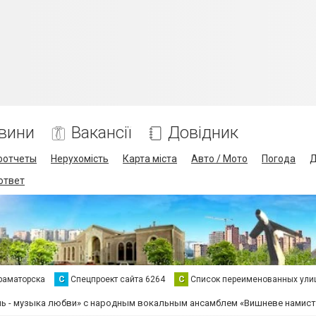
вини
Вакансії
Довідник
оотчеты
Нерухомість
Карта міста
Авто / Мото
Погода
Д
 ответ
раматорска
С
Спецпроект сайта 6264
С
Список переименованных ули
ь - музыка любви» с народным вокальным ансамблем «Вишневе намист