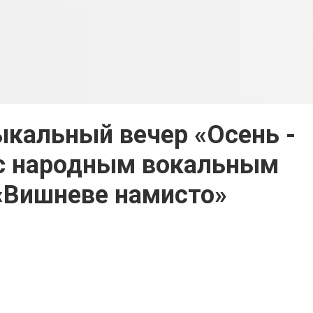
кальный вечер «Осень -
с народным вокальным
«Вишневе намисто»