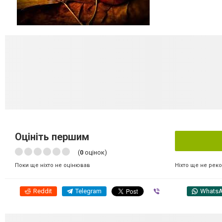
Оцініть першим
(
0
оцінок)
Ніхто ще не рек
Поки ще ніхто не оцінював
Reddit
Telegram
Viber
Whats