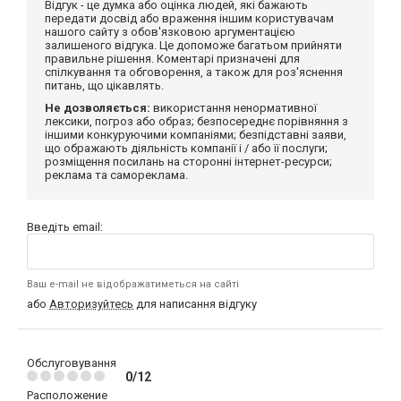
Відгук - це думка або оцінка людей, які бажають
передати досвід або враження іншим користувачам
нашого сайту з обов'язковою аргументацією
залишеного відгука. Це допоможе багатьом прийняти
правильне рішення. Коментарі призначені для
спілкування та обговорення, а також для роз'яснення
питань, що цікавлять.
Не дозволяється:
використання ненормативної
лексики, погроз або образ; безпосереднє порівняння з
іншими конкуруючими компаніями; безпідставні заяви,
що ображають діяльність компанії і / або її послуги;
розміщення посилань на сторонні інтернет-ресурси;
реклама та самореклама.
Введіть email:
Ваш e-mail не відображатиметься на сайті
або
Авторизуйтесь
для написання відгуку
Обслуговування
0/12
Расположение