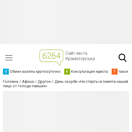
О
Обмен валюты круглосуточно
К
Консультация юриста
Т
такси К
Головна
Афіша
Другое
День скорби «Не стерты в памяти нашей
лицо от голода павших»