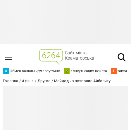
О
Обмен валюты круглосуточно
К
Консультация юриста
Т
такси К
Головна
Афіша
Другое
Мойдодыр позвонил Айболиту