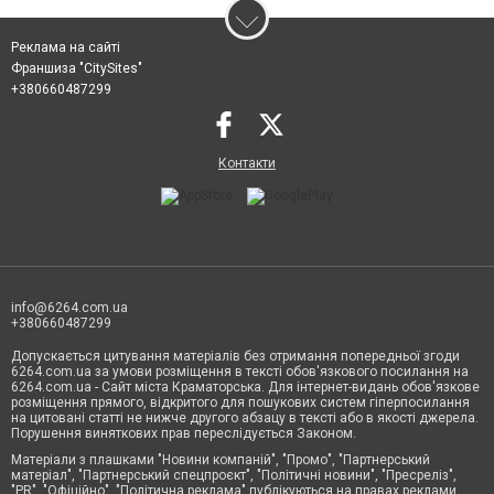
Реклама на сайті
Франшиза "CitySites"
+380660487299
Контакти
info@6264.com.ua
+380660487299
Допускається цитування матеріалів без отримання попередньої згоди
6264.com.ua за умови розміщення в тексті обов'язкового посилання на
6264.com.ua - Сайт міста Краматорська. Для інтернет-видань обов'язкове
розміщення прямого, відкритого для пошукових систем гіперпосилання
на цитовані статті не нижче другого абзацу в тексті або в якості джерела.
Порушення виняткових прав переслідується Законом.
Матеріали з плашками "Новини компаній", "Промо", "Партнерський
матеріал", "Партнерський спецпроєкт", "Політичні новини", "Пресреліз",
"PR", "Офіційно", "Політична реклама" публікуються на правах реклами.