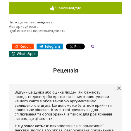
Я рекомендую
Ніхто ще не рекомендував
Авторизуйтесь
,
щоб оцінити і порекомендувати
Reddit
Telegram
Viber
WhatsApp
Рецензія
Відгук - це думка або оцінка людей, які бажають
передати досвід або враження іншим користувачам
нашого сайту з обов'язковою аргументацією
залишеного відгука. Це допоможе багатьом прийняти
правильне рішення. Коментарі призначені для
спілкування та обговорення, а також для роз'яснення
питань, що цікавлять.
Не дозволяється:
використання ненормативної
лексики, погроз або образ; безпосереднє порівняння з