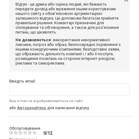
Відгук - це думка або оцінка людей, які бажають
передати досвід або враження іншим користувачам
нашого сайту з обов'язковою аргументацією
залишеного відгука. Це допоможе багатьом прийняти
правильне рішення. Коментарі призначені для
спілкування та обговорення, а також для роз'яснення
питань, що цікавлять.
Не дозволяється:
використання ненормативної
лексики, погроз або образ; безпосереднє порівняння з
іншими конкуруючими компаніями; безпідставні заяви,
що ображають діяльність компанії і / або її послуги;
розміщення посилань на сторонні інтернет-ресурси;
реклама та самореклама.
Введіть email:
Ваш e-mail не відображатиметься на сайті
або
Авторизуйтесь
для написання відгуку
Обслуговування
0/12