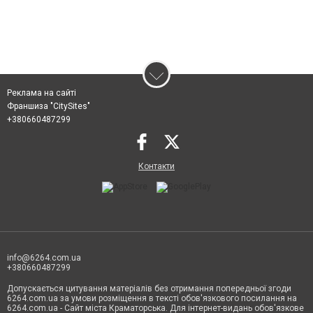
Реклама на сайті
Франшиза "CitySites"
+380660487299
Контакти
info@6264.com.ua
+380660487299
Допускається цитування матеріалів без отримання попередньої згоди
6264.com.ua за умови розміщення в тексті обов'язкового посилання на
6264.com.ua - Сайт міста Краматорська. Для інтернет-видань обов'язкове