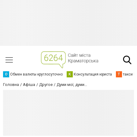
О
Обмен валюты круглосуточно
К
Консультация юриста
Т
такси К
Головна
Афіша
Другое
Думи мої, думи…