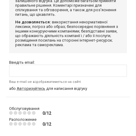
залишеного відгука. Це допоможе багатьом прийняти
правильне рішення. Коментарі призначені для
спілкування та обговорення, а також для роз'яснення
питань, що цікавлять.
Не дозволяється:
використання ненормативної
лексики, погроз або образ; безпосереднє порівняння з
іншими конкуруючими компаніями; безпідставні заяви,
що ображають діяльність компанії і / або її послуги;
розміщення посилань на сторонні інтернет-ресурси;
реклама та самореклама.
Введіть email:
Ваш e-mail не відображатиметься на сайті
або
Авторизуйтесь
для написання відгуку
Обслуговування
0/12
Расположение
0/12