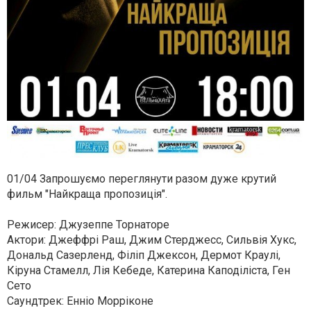
01/04 Запрошуємо переглянути разом дуже крутий
фильм "Найкраща пропозиція".
Режисер: Джузеппе Торнаторе
Актори: Джеффрі Раш, Джим Стерджесс, Сильвія Хукс,
Дональд Сазерленд, Філіп Джексон, Дермот Краулі,
Кіруна Стамелл, Лія Кебеде, Катерина Каподіліста, Ген
Сето
Саундтрек: Енніо Морріконе