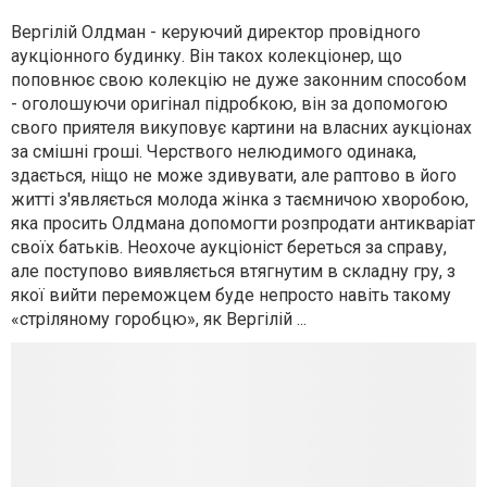
Вергілій Олдман - керуючий директор провідного
аукціонного будинку. Він такох колекціонер, що
поповнює свою колекцію не дуже законним способом
- оголошуючи оригінал підробкою, він за допомогою
свого приятеля викуповує картини на власних аукціонах
за смішні гроші. Черствого нелюдимого одинака,
здається, ніщо не може здивувати, але раптово в його
житті з'являється молода жінка з таємничою хворобою,
яка просить Олдмана допомогти розпродати антикваріат
своїх батьків. Неохоче аукціоніст береться за справу,
але поступово виявляється втягнутим в складну гру, з
якої вийти переможцем буде непросто навіть такому
«стріляному горобцю», як Вергілій ...