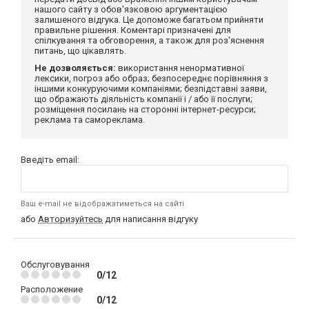
нашого сайту з обов'язковою аргументацією
залишеного відгука. Це допоможе багатьом прийняти
правильне рішення. Коментарі призначені для
спілкування та обговорення, а також для роз'яснення
питань, що цікавлять.
Не дозволяється:
використання ненормативної
лексики, погроз або образ; безпосереднє порівняння з
іншими конкуруючими компаніями; безпідставні заяви,
що ображають діяльність компанії і / або її послуги;
розміщення посилань на сторонні інтернет-ресурси;
реклама та самореклама.
Введіть email:
Ваш e-mail не відображатиметься на сайті
або
Авторизуйтесь
для написання відгуку
Обслуговування
0/12
Расположение
0/12