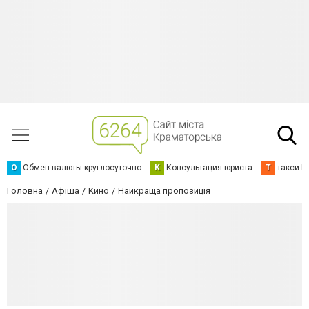
О
Обмен валюты круглосуточно
К
Консультация юриста
Т
такси К
Головна
Афіша
Кино
Найкраща пропозиція