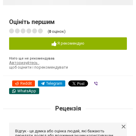
Оцініть першим
(
0
оцінок)
Я рекомендую
Ніхто ще не рекомендував
Авторизуйтесь
,
щоб оцінити і порекомендувати
Reddit
Telegram
Viber
WhatsApp
Рецензія
Відгук - це думка або оцінка людей, які бажають
передати досвід або враження іншим користувачам