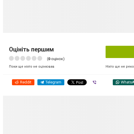
Оцініть першим
(
0
оцінок)
Ніхто ще не рек
Поки ще ніхто не оцінював
Reddit
Telegram
Viber
Whats