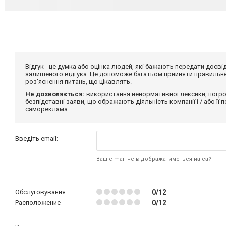
Відгук - це думка або оцінка людей, які бажають передати дос
залишеного відгука. Це допоможе багатьом прийняти правильне 
роз'яснення питань, що цікавлять.
Не дозволяється:
використання ненормативної лексики, погро
безпідставні заяви, що ображають діяльність компанії і / або її
самореклама.
Введіть email:
Ваш e-mail не відображатиметься на сайті
Обслуговування
0/12
Расположение
0/12