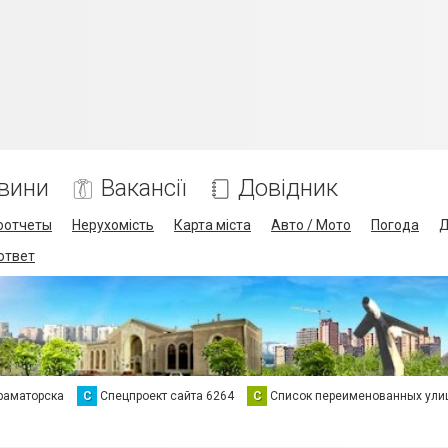
вини
Вакансії
Довідник
оотчеты
Нерухомість
Карта міста
Авто / Мото
Погода
Д
 ответ
раматорска
С
Спецпроект сайта 6264
С
Список переименованных ули