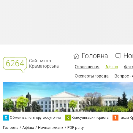
Головна
Но
Оголошення
Афіша
Фот
Эксперты города
Вопрос -
О
Обмен валюты круглосуточно
К
Консультация юриста
Т
такси К
Головна
Афіша
Ночная жизнь
POP party