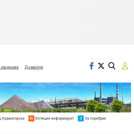
овідкова
Дозвілля
ц Краматорска
Ю
Юстиция информирует
З
За поребрик