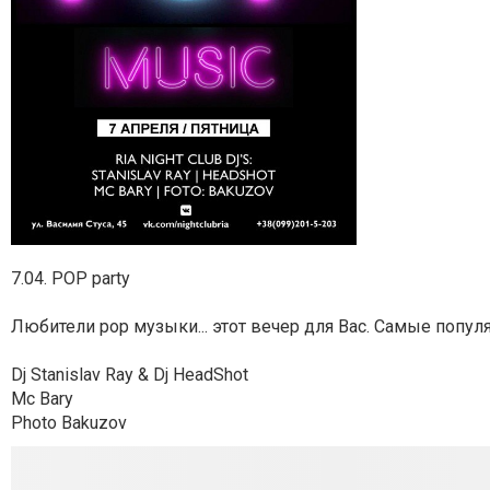
7.04. POP party
Любители рор музыки... этот вечер для Вас. Самые попу
Dj Stanislav Ray & Dj HeadShot
Mc Bary
Photo Bakuzov