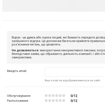
Відгук - це думка або оцінка людей, які бажають передати дос
залишеного відгука. Це допоможе багатьом прийняти правильне 
роз'яснення питань, що цікавлять.
Не дозволяється:
використання ненормативної лексики, погро
безпідставні заяви, що ображають діяльність компанії і / або її
самореклама.
Введіть email:
Ваш e-mail не відображатиметься на сайті
Обслуговування
0/12
Расположение
0/12