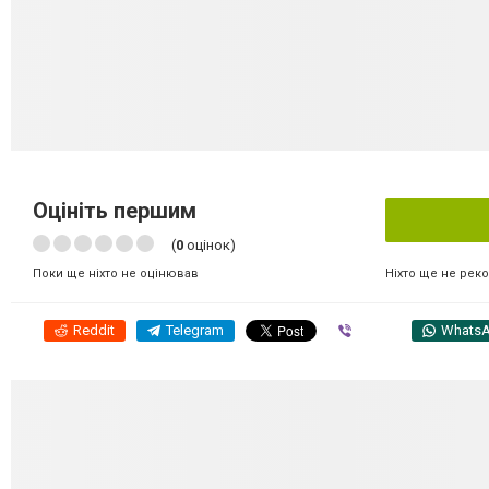
Оцініть першим
(
0
оцінок)
Ніхто ще не рек
Поки ще ніхто не оцінював
Reddit
Telegram
Viber
Whats