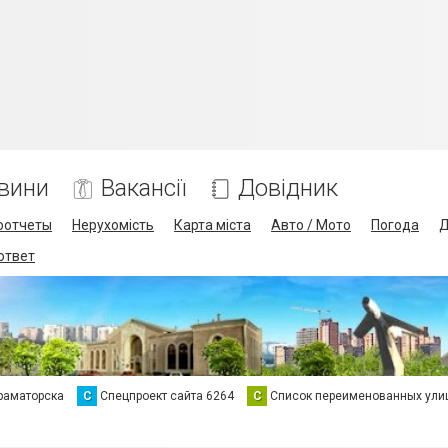
вини
Вакансії
Довідник
оотчеты
Нерухомість
Карта міста
Авто / Мото
Погода
Д
 ответ
раматорска
С
Спецпроект сайта 6264
С
Список переименованных ули