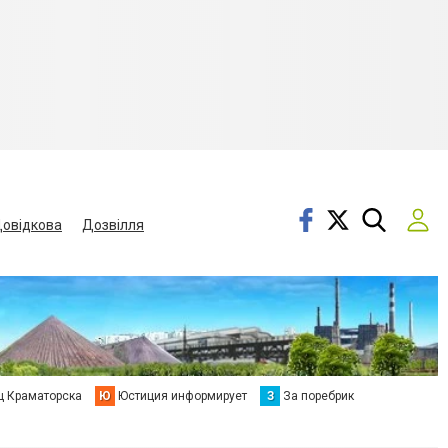
овідкова
Дозвілля
ц Краматорска
Ю
Юстиция информирует
З
За поребрик