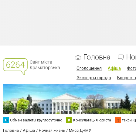
Головна
Но
Оголошення
Афіша
Фот
Эксперты города
Вопрос -
О
Обмен валюты круглосуточно
К
Консультация юриста
Т
такси К
Головна
Афіша
Ночная жизнь
Мисс ДНМУ