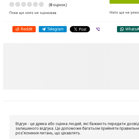
(
0
оцінок)
Ніхто ще не рек
Поки ще ніхто не оцінював
Reddit
Telegram
Viber
Whats
Відгук - це думка або оцінка людей, які бажають передати дос
залишеного відгука. Це допоможе багатьом прийняти правильне 
роз'яснення питань, що цікавлять.