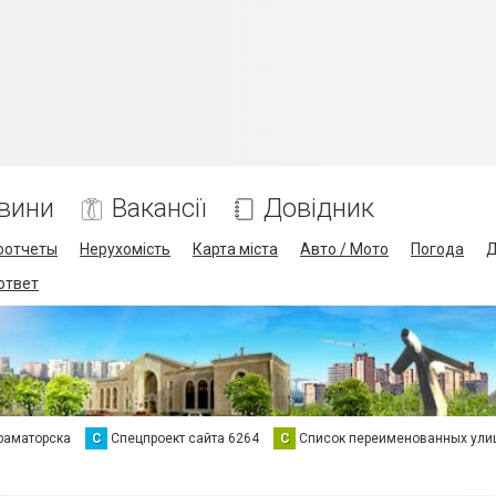
вини
Вакансії
Довідник
оотчеты
Нерухомість
Карта міста
Авто / Мото
Погода
Д
 ответ
раматорска
С
Спецпроект сайта 6264
С
Список переименованных ули