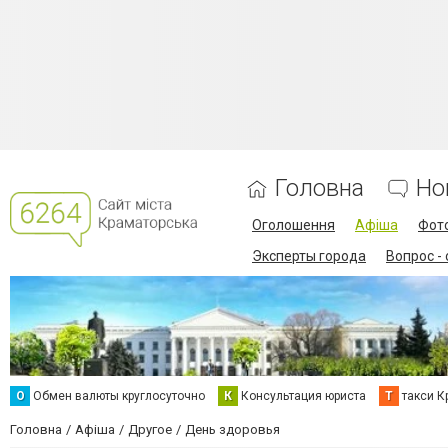
Головна
Но
Оголошення
Афіша
Фот
Эксперты города
Вопрос -
О
Обмен валюты круглосуточно
К
Консультация юриста
Т
такси К
Головна
Афіша
Другое
День здоровья