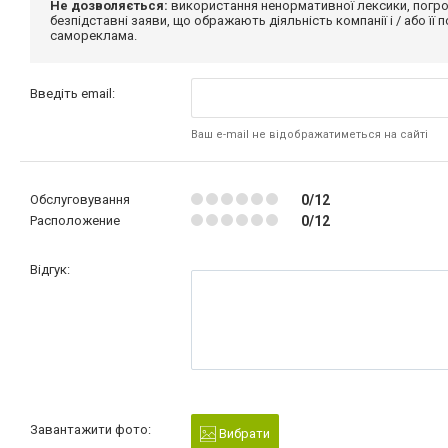
Не дозволяється:
використання ненормативної лексики, погро
безпідставні заяви, що ображають діяльність компанії і / або її
самореклама.
Введіть email:
Ваш e-mail не відображатиметься на сайті
Обслуговування
0/12
Расположение
0/12
Відгук:
Завантажити фото:
Вибрати