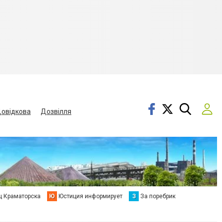
овідкова
Дозвілля
ц Краматорска
Ю
Юстиция информирует
З
За поребрик