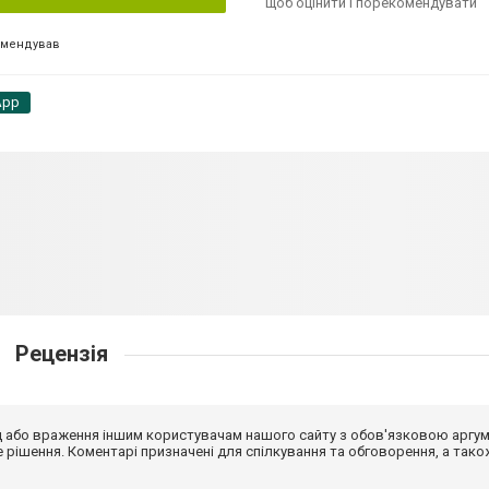
щоб оцінити і порекомендувати
омендував
App
Рецензія
від або враження іншим користувачам нашого сайту з обов'язковою аргу
рішення. Коментарі призначені для спілкування та обговорення, а тако