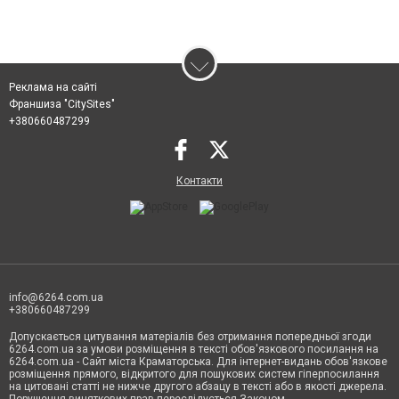
Реклама на сайті
Франшиза "CitySites"
+380660487299
Контакти
info@6264.com.ua
+380660487299
Допускається цитування матеріалів без отримання попередньої згоди
6264.com.ua за умови розміщення в тексті обов'язкового посилання на
6264.com.ua - Сайт міста Краматорська. Для інтернет-видань обов'язкове
розміщення прямого, відкритого для пошукових систем гіперпосилання
на цитовані статті не нижче другого абзацу в тексті або в якості джерела.