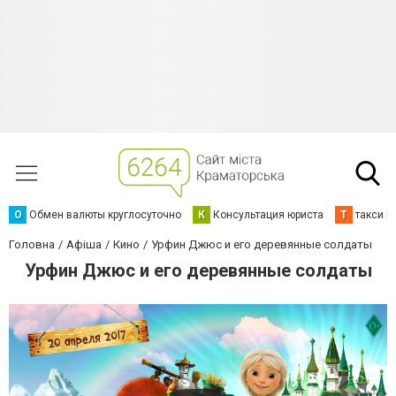
О
Обмен валюты круглосуточно
К
Консультация юриста
Т
такси К
Головна
Афіша
Кино
Урфин Джюс и его деревянные солдаты
Урфин Джюс и его деревянные солдаты