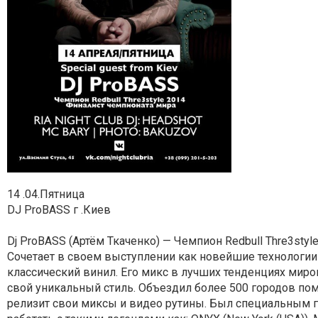
14 .04.Пятница
DJ ProBASS г .Киев
Dj ProBASS (Артём Ткаченко) — Чемпион Redbull Thre3sty
Сочетает в своем выступлении как новейшие технологии
классический винил.
Его микс в лучших тенденциях миров
свой уникальный стиль. Объездил более 500 городов пом
релизит свои миксы и видео рутины. Был специальным го