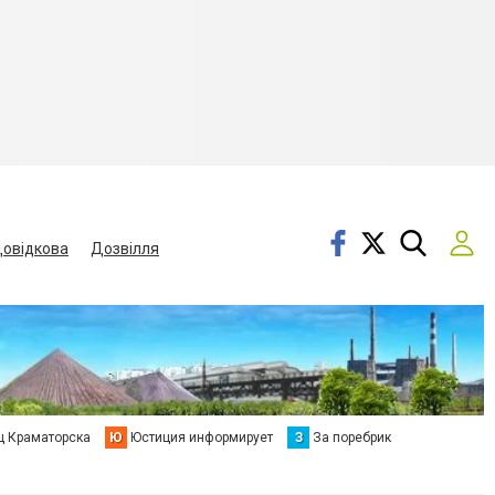
овідкова
Дозвілля
ц Краматорска
Ю
Юстиция информирует
З
За поребрик