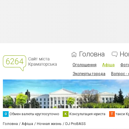
Головна
Но
Оголошення
Афіша
Фот
Эксперты города
Вопрос -
О
Обмен валюты круглосуточно
К
Консультация юриста
Т
такси К
Головна
Афіша
Ночная жизнь
DJ ProBASS