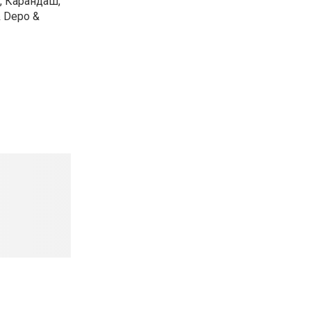
ж, Карандаш,
& Depo &