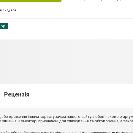
омендував
App
Рецензія
від або враження іншим користувачам нашого сайту з обов'язковою аргу
рішення. Коментарі призначені для спілкування та обговорення, а тако
з або образ; безпосереднє порівняння з іншими конкуруючими компанія