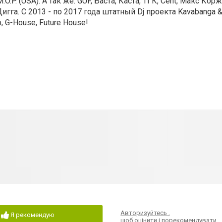
O.P. (USA). А так же: GUF, Баста, Каста, ТГК, Cent, Макс Кор
Дигга. С 2013 - по 2017 года штатный Dj проекта Kavabanga 
p, G-House, Future House!
Авторизуйтесь
,
Я рекомендую
щоб оцінити і порекомендувати