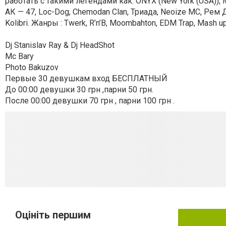
работать с такими легендами как: ONYX (New York (USA)), M.
АК — 47, Loc-Dog, Chemodan Clan, Триада, Nеoize MC, Рем 
Kolibri. Жанры : Twerk, R’n’B, Moombahton, EDM Trap, Mash u
Dj Stanislav Ray & Dj HeadShot
Mc Bary
Photo Bakuzov
Первые 30 девушкам вход БЕСПЛАТНЫЙ
До 00:00 девушки 30 грн ,парни 50 грн.
После 00:00 девушки 70 грн , парни 100 грн .
Оцініть першим