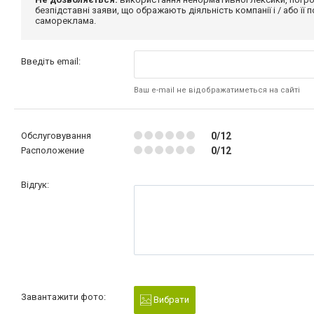
безпідставні заяви, що ображають діяльність компанії і / або її
самореклама.
Введіть email:
Ваш e-mail не відображатиметься на сайті
Обслуговування
0/12
Расположение
0/12
Відгук:
Завантажити фото:
Вибрати