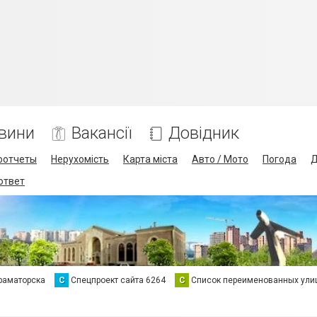
вини
Вакансії
Довідник
оотчеты
Нерухомість
Карта міста
Авто / Мото
Погода
Д
 ответ
раматорска
С
Спецпроект сайта 6264
С
Список переименованных ули