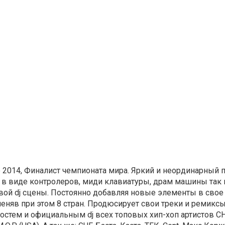
le 2014, Финалист чемпионата мира. Яркий и неординарный 
 в виде контролеров, миди клавиатуры, драм машины так 
ой dj сцены. Постоянно добавляя новые элементы в свое 
еняв при этом 8 стран. Продюсирует свои треки и ремиксы
стем и официальным dj всех топовых хип-хоп артистов СН