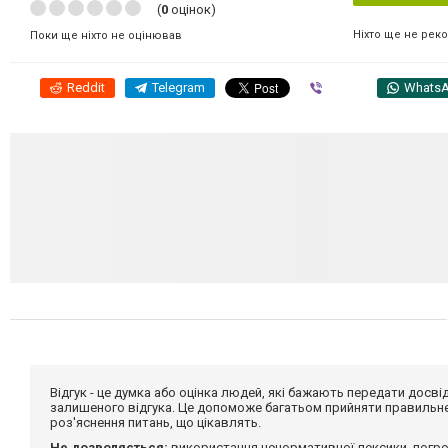
(
0
оцінок)
Ніхто ще не рек
Поки ще ніхто не оцінював
Reddit
Telegram
Viber
Whats
Відгук - це думка або оцінка людей, які бажають передати дос
залишеного відгука. Це допоможе багатьом прийняти правильне 
роз'яснення питань, що цікавлять.
Не дозволяється:
використання ненормативної лексики, погро