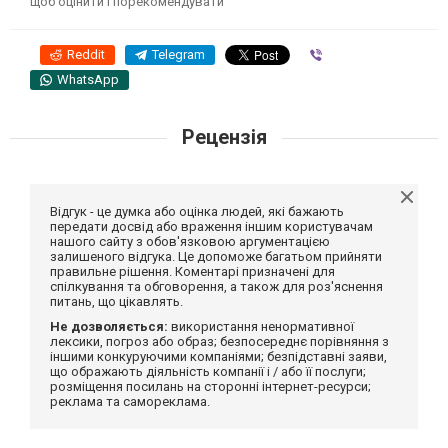
щоб оцінити і порекомендувати
Reddit
Telegram
Viber
WhatsApp
Рецензія
Відгук - це думка або оцінка людей, які бажають
передати досвід або враження іншим користувачам
нашого сайту з обов'язковою аргументацією
залишеного відгука. Це допоможе багатьом прийняти
правильне рішення. Коментарі призначені для
спілкування та обговорення, а також для роз'яснення
питань, що цікавлять.
Не дозволяється:
використання ненормативної
лексики, погроз або образ; безпосереднє порівняння з
іншими конкуруючими компаніями; безпідставні заяви,
що ображають діяльність компанії і / або її послуги;
розміщення посилань на сторонні інтернет-ресурси;
реклама та самореклама.