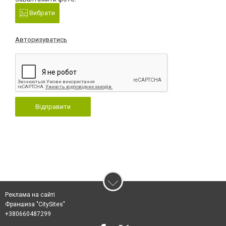
Вибрати
Авторизуватись
Відправити
Реклама на сайті
Франшиза "CitySites"
+380660487299