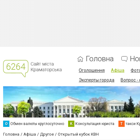
Головна
Но
Оголошення
Афіша
Фот
Эксперты города
Вопрос -
О
Обмен валюты круглосуточно
К
Консультация юриста
Т
такси К
Головна
Афіша
Другое
Открытый кубок КВН