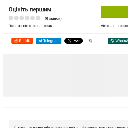
Оцініть першим
(
0
оцінок)
Ніхто ще не рек
Поки ще ніхто не оцінював
Reddit
Telegram
Viber
Whats
Відгук - це думка або оцінка людей, які бажають передати дос