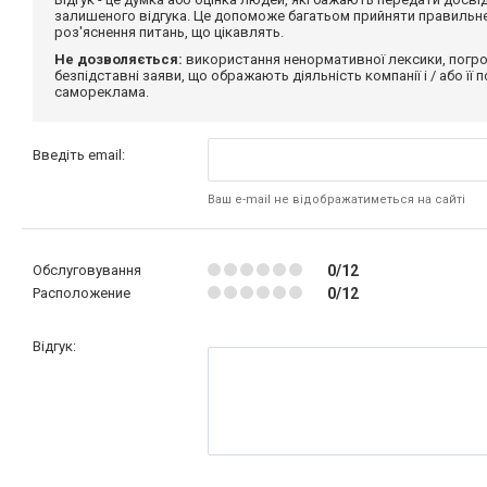
залишеного відгука. Це допоможе багатьом прийняти правильне 
роз'яснення питань, що цікавлять.
Не дозволяється:
використання ненормативної лексики, погро
безпідставні заяви, що ображають діяльність компанії і / або її
самореклама.
Введіть email:
Ваш e-mail не відображатиметься на сайті
Обслуговування
0/12
Расположение
0/12
Відгук: