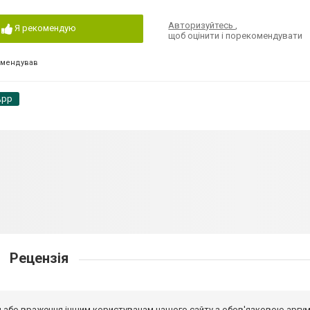
Авторизуйтесь
,
Я рекомендую
щоб оцінити і порекомендувати
омендував
App
Рецензія
від або враження іншим користувачам нашого сайту з обов'язковою аргу