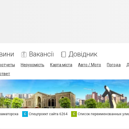
вини
Вакансії
Довідник
оотчеты
Нерухомість
Карта міста
Авто / Мото
Погода
Д
 ответ
раматорска
С
Спецпроект сайта 6264
С
Список переименованных ули