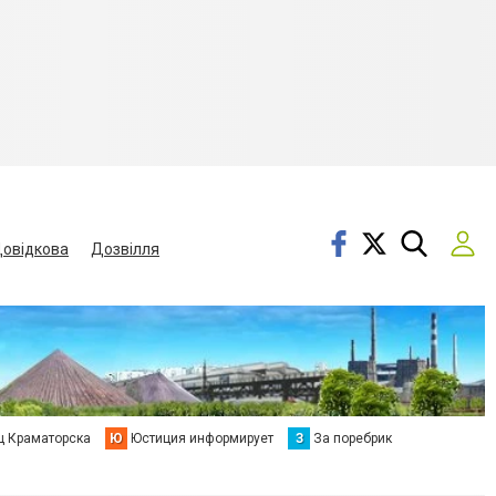
овідкова
Дозвілля
ц Краматорска
Ю
Юстиция информирует
З
За поребрик