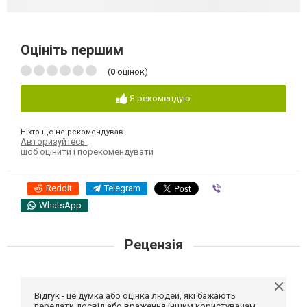
Оцініть першим
(
0
оцінок)
Я рекомендую
Ніхто ще не рекомендував
Авторизуйтесь
,
щоб оцінити і порекомендувати
Reddit
Telegram
Viber
WhatsApp
Рецензія
Відгук - це думка або оцінка людей, які бажають
передати досвід або враження іншим користувачам