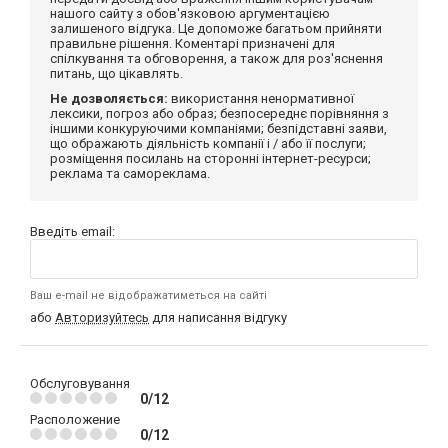
нашого сайту з обов'язковою аргументацією
залишеного відгука. Це допоможе багатьом прийняти
правильне рішення. Коментарі призначені для
спілкування та обговорення, а також для роз'яснення
питань, що цікавлять.
Не дозволяється:
використання ненормативної
лексики, погроз або образ; безпосереднє порівняння з
іншими конкуруючими компаніями; безпідставні заяви,
що ображають діяльність компанії і / або її послуги;
розміщення посилань на сторонні інтернет-ресурси;
реклама та самореклама.
Введіть email:
Ваш e-mail не відображатиметься на сайті
або
Авторизуйтесь
для написання відгуку
Обслуговування
0/12
Расположение
0/12