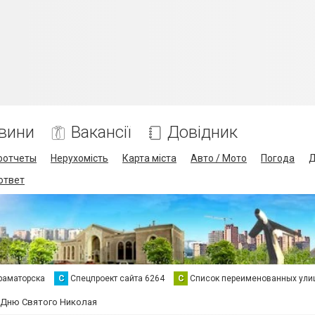
вини
Вакансії
Довідник
оотчеты
Нерухомість
Карта міста
Авто / Мото
Погода
Д
 ответ
раматорска
С
Спецпроект сайта 6264
С
Список переименованных ули
 Дню Святого Николая