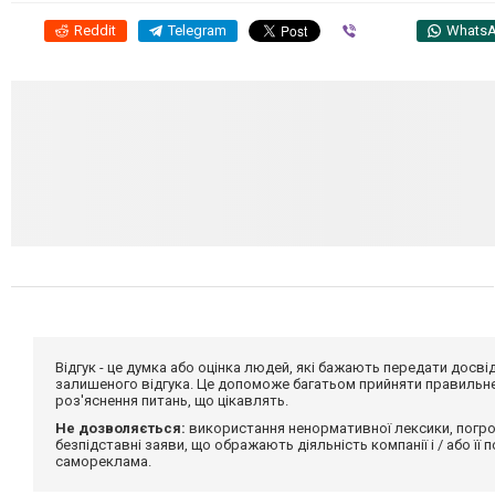
Reddit
Telegram
Viber
Whats
Відгук - це думка або оцінка людей, які бажають передати дос
залишеного відгука. Це допоможе багатьом прийняти правильне 
роз'яснення питань, що цікавлять.
Не дозволяється:
використання ненормативної лексики, погро
безпідставні заяви, що ображають діяльність компанії і / або її
самореклама.