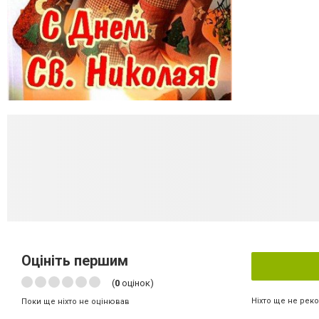
Оцініть першим
(
0
оцінок)
Ніхто ще не рек
Поки ще ніхто не оцінював