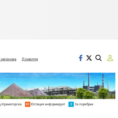
овідкова
Дозвілля
ц Краматорска
Ю
Юстиция информирует
З
За поребрик