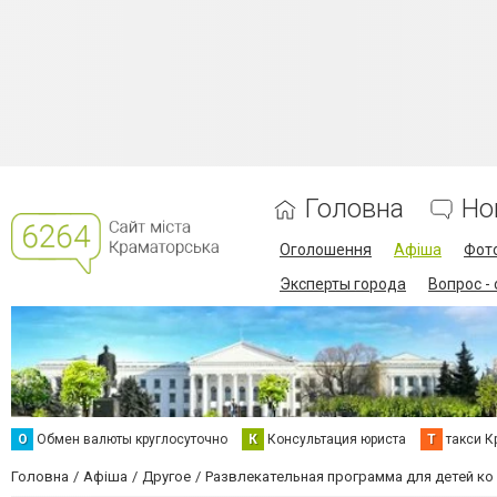
Головна
Но
Оголошення
Афіша
Фот
Эксперты города
Вопрос -
О
Обмен валюты круглосуточно
К
Консультация юриста
Т
такси К
Головна
Афіша
Другое
Развлекательная программа для детей ко