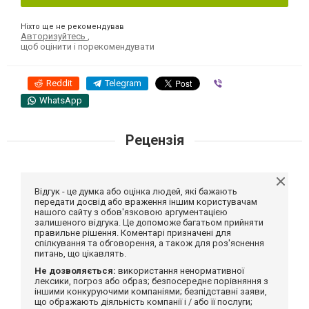
Ніхто ще не рекомендував
Авторизуйтесь
,
щоб оцінити і порекомендувати
Reddit
Telegram
Viber
WhatsApp
Рецензія
Відгук - це думка або оцінка людей, які бажають
передати досвід або враження іншим користувачам
нашого сайту з обов'язковою аргументацією
залишеного відгука. Це допоможе багатьом прийняти
правильне рішення. Коментарі призначені для
спілкування та обговорення, а також для роз'яснення
питань, що цікавлять.
Не дозволяється:
використання ненормативної
лексики, погроз або образ; безпосереднє порівняння з
іншими конкуруючими компаніями; безпідставні заяви,
що ображають діяльність компанії і / або її послуги;