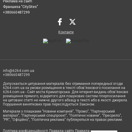
Реклама на сайті
Франшиза "CitySites"
+380660487299
Контакти
info@6264.com.ua
+380660487299
Допускається цитування матеріалів без отримання попередньої згоди
6264.com.ua за умови розміщення в тексті обов'язкового посилання на
6264.com.ua - Сайт міста Краматорська. Для інтернет-видань обов'язкове
розміщення прямого, відкритого для пошукових систем гіперпосилання
на цитовані статті не нижче другого абзацу в тексті або в якості джерела.
Порушення виняткових прав переслідується Законом.
Матеріали з плашками "Новини компаній", "Промо", "Партнерський
матеріал", "Партнерський спецпроєкт", "Політичні новини", "Пресреліз",
"PR", "Офіційно", "Політична реклама" публікуються на правах реклами.
Політика конфіденційності
Правила сайту
Правила