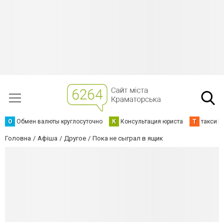
О
Обмен валюты круглосуточно
К
Консультация юриста
Т
такси К
Головна
Афіша
Другое
Пока не сыграл в ящик