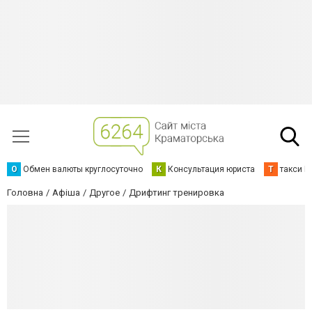
О
Обмен валюты круглосуточно
К
Консультация юриста
Т
такси К
Головна
Афіша
Другое
Дрифтинг тренировка