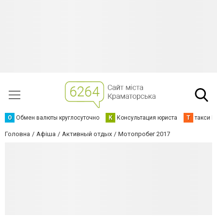
О
Обмен валюты круглосуточно
К
Консультация юриста
Т
такси К
Головна
Афіша
Активный отдых
Мотопробег 2017