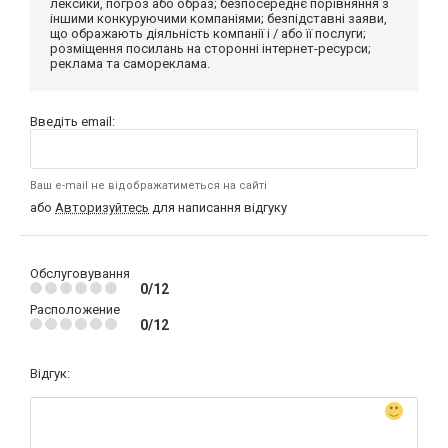
лексики, погроз або образ; безпосереднє порівняння з
іншими конкуруючими компаніями; безпідставні заяви,
що ображають діяльність компанії і / або її послуги;
розміщення посилань на сторонні інтернет-ресурси;
реклама та самореклама.
Введіть email:
Ваш e-mail не відображатиметься на сайті
або
Авторизуйтесь
для написання відгуку
Обслуговування
0/12
Расположение
0/12
Відгук: