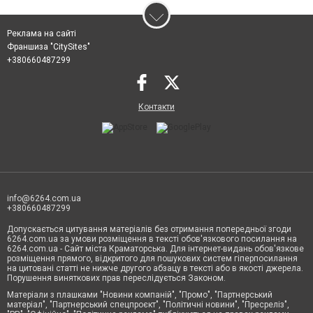
Реклама на сайті
Франшиза "CitySites"
+380660487299
Контакти
info@6264.com.ua
+380660487299
Допускається цитування матеріалів без отримання попередньої згоди
6264.com.ua за умови розміщення в тексті обов'язкового посилання на
6264.com.ua - Сайт міста Краматорська. Для інтернет-видань обов'язкове
розміщення прямого, відкритого для пошукових систем гіперпосилання
на цитовані статті не нижче другого абзацу в тексті або в якості джерела.
Порушення виняткових прав переслідується Законом.
Матеріали з плашками "Новини компаній", "Промо", "Партнерський
матеріал", "Партнерський спецпроєкт", "Політичні новини", "Пресреліз",