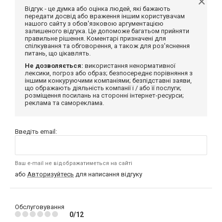
Відгук - це думка або оцінка людей, які бажають
передати досвід або враження іншим користувачам
нашого сайту з обов'язковою аргументацією
залишеного відгука. Це допоможе багатьом прийняти
правильне рішення. Коментарі призначені для
спілкування та обговорення, а також для роз'яснення
питань, що цікавлять.
Не дозволяється:
використання ненормативної
лексики, погроз або образ; безпосереднє порівняння з
іншими конкуруючими компаніями; безпідставні заяви,
що ображають діяльність компанії і / або її послуги;
розміщення посилань на сторонні інтернет-ресурси;
реклама та самореклама.
Введіть email:
Ваш e-mail не відображатиметься на сайті
або
Авторизуйтесь
для написання відгуку
Обслуговування
0/12