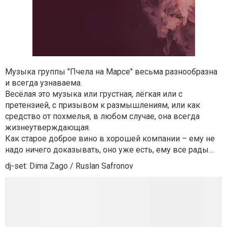
Музыка группы "Пчела на Марсе" весьма разнообразна
и всегда узнаваема.
Весёлая это музыка или грустная, лёгкая или с
претензией, с призывом к размышлениям, или как
средство от похмелья, в любом случае, она всегда
жизнеутверждающая.
Как старое доброе вино в хорошей компании – ему не
надо ничего доказывать, оно уже есть, ему все рады…
dj-set: Dima Zago / Ruslan Safronov