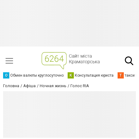
О
Обмен валюты круглосуточно
К
Консультация юриста
Т
такси К
Головна
Афіша
Ночная жизнь
Голос RIA