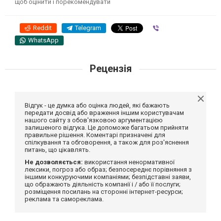
щоб оцінити і порекомендувати
Reddit
Telegram
Viber
WhatsApp
Рецензія
Відгук - це думка або оцінка людей, які бажають
передати досвід або враження іншим користувачам
нашого сайту з обов'язковою аргументацією
залишеного відгука. Це допоможе багатьом прийняти
правильне рішення. Коментарі призначені для
спілкування та обговорення, а також для роз'яснення
питань, що цікавлять.
Не дозволяється:
використання ненормативної
лексики, погроз або образ; безпосереднє порівняння з
іншими конкуруючими компаніями; безпідставні заяви,
що ображають діяльність компанії і / або її послуги;
розміщення посилань на сторонні інтернет-ресурси;
реклама та самореклама.