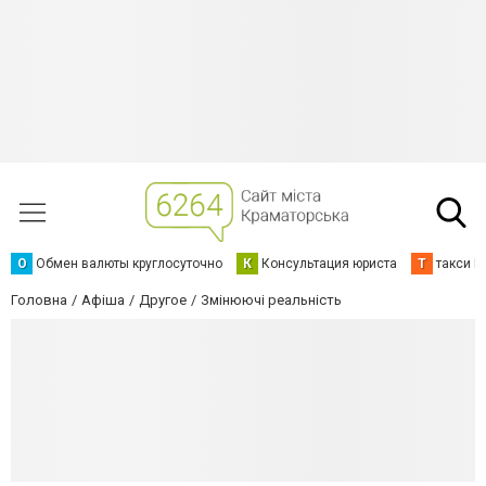
О
Обмен валюты круглосуточно
К
Консультация юриста
Т
такси К
Головна
Афіша
Другое
Змінюючі реальність