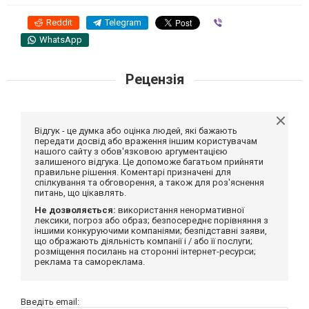
Reddit
Telegram
Viber
WhatsApp
Рецензія
Відгук - це думка або оцінка людей, які бажають
передати досвід або враження іншим користувачам
нашого сайту з обов'язковою аргументацією
залишеного відгука. Це допоможе багатьом прийняти
правильне рішення. Коментарі призначені для
спілкування та обговорення, а також для роз'яснення
питань, що цікавлять.
Не дозволяється:
використання ненормативної
лексики, погроз або образ; безпосереднє порівняння з
іншими конкуруючими компаніями; безпідставні заяви,
що ображають діяльність компанії і / або її послуги;
розміщення посилань на сторонні інтернет-ресурси;
реклама та самореклама.
Введіть email: