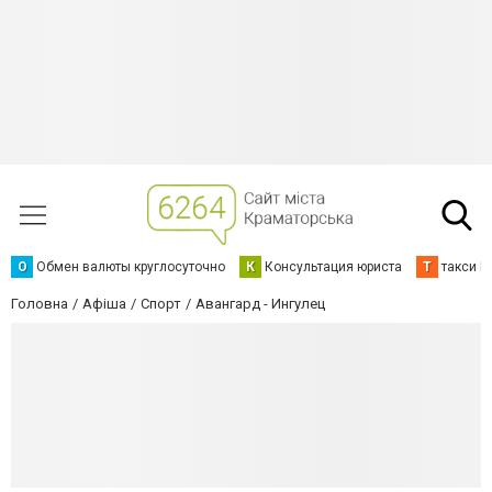
О
Обмен валюты круглосуточно
К
Консультация юриста
Т
такси К
Головна
Афіша
Спорт
Авангард - Ингулец