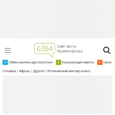
О
Обмен валюты круглосуточно
К
Консультация юриста
Т
такси К
Головна
Афіша
Другое
Итальянский мастер-класс