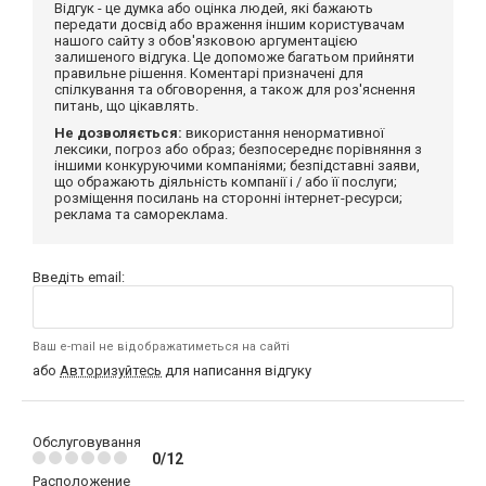
Відгук - це думка або оцінка людей, які бажають
передати досвід або враження іншим користувачам
нашого сайту з обов'язковою аргументацією
залишеного відгука. Це допоможе багатьом прийняти
правильне рішення. Коментарі призначені для
спілкування та обговорення, а також для роз'яснення
питань, що цікавлять.
Не дозволяється:
використання ненормативної
лексики, погроз або образ; безпосереднє порівняння з
іншими конкуруючими компаніями; безпідставні заяви,
що ображають діяльність компанії і / або її послуги;
розміщення посилань на сторонні інтернет-ресурси;
реклама та самореклама.
Введіть email:
Ваш e-mail не відображатиметься на сайті
або
Авторизуйтесь
для написання відгуку
Обслуговування
0/12
Расположение