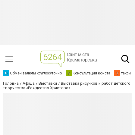
О
Обмен валюты круглосуточно
К
Консультация юриста
Т
такси К
Головна
Афіша
Выставки
Выставка рисунков и работ детского
творчества «Рождество Христово»