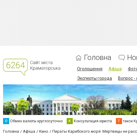
Головна
Но
Оголошення
Афіша
Фот
Эксперты города
Вопрос -
О
Обмен валюты круглосуточно
К
Консультация юриста
Т
такси К
Головна
Афіша
Кино
Пираты Карибского моря: Мертвецы не рас