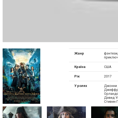
Жанр
фэнтези,
приключ
Країна
США
Рік
2017
У ролях
Джонни 
Джеффри
Орландо
Дэвид У
Стивен 