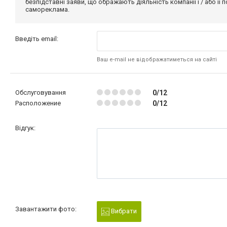
безпідставні заяви, що ображають діяльність компанії і / або її
самореклама.
Введіть email:
Ваш e-mail не відображатиметься на сайті
Обслуговування
0/12
Расположение
0/12
Відгук:
Завантажити фото:
Вибрати