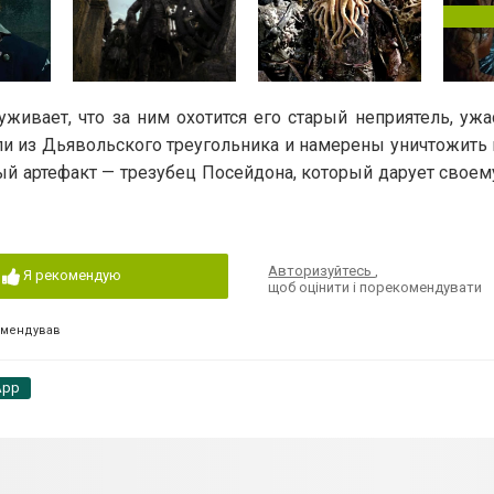
ивает, что за ним охотится его старый неприятель, ужа
ли из Дьявольского треугольника и намерены уничтожить 
й артефакт — трезубец Посейдона, который дарует своем
Авторизуйтесь
,
Я рекомендую
щоб оцінити і порекомендувати
омендував
App