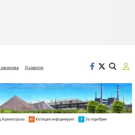
овідкова
Дозвілля
ц Краматорска
Ю
Юстиция информирует
З
За поребрик