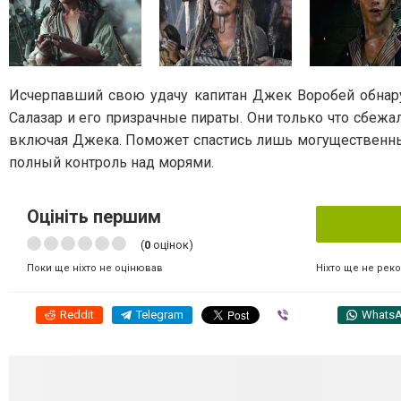
Исчерпавший свою удачу капитан Джек Воробей обнаруж
Салазар и его призрачные пираты. Они только что сбежа
включая Джека. Поможет спастись лишь могущественны
полный контроль над морями.
Оцініть першим
(
0
оцінок)
Ніхто ще не рек
Поки ще ніхто не оцінював
Reddit
Telegram
Viber
Whats