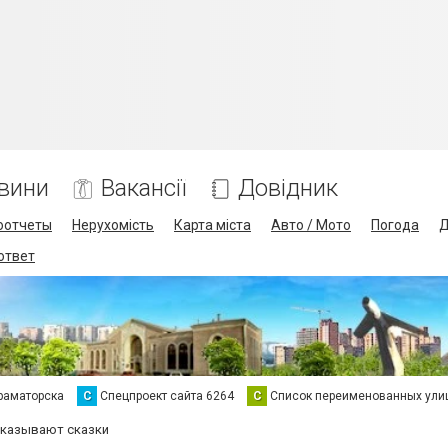
вини
Вакансії
Довідник
оотчеты
Нерухомість
Карта міста
Авто / Мото
Погода
Д
 ответ
раматорска
С
Спецпроект сайта 6264
С
Список переименованных ули
сказывают сказки