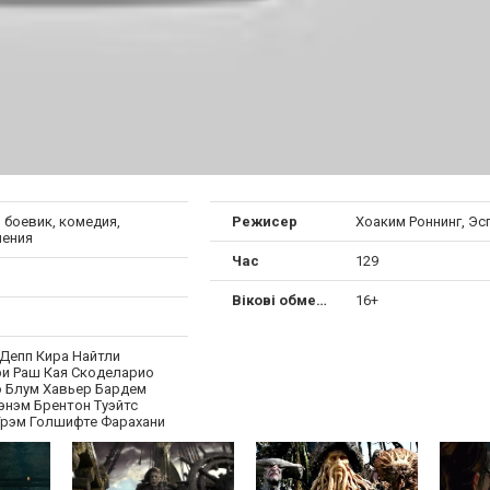
 боевик, комедия,
Режисер
Хоаким Роннинг, Эс
ения
Час
129
Вікові обмеження
16+
Депп Кира Найтли
 Раш Кая Скоделарио
 Блум Хавьер Бардем
энэм Брентон Туэйтс
Грэм Голшифте Фарахани