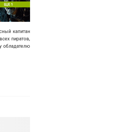
ЩЕ 1
сный капитан
всех пиратов,
у обладателю