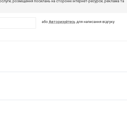
 послуги; розміщення посилань на сторонні інтернет-ресурси; реклама та
або
Авторизуйтесь
для написання відгуку