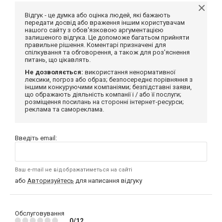
Відгук - це думка або оцінка людей, які бажають
передати досвід або враження іншим користувачам
нашого сайту з обов'язковою аргументацією
залишеного відгука. Це допоможе багатьом прийняти
правильне рішення. Коментарі призначені для
спілкування та обговорення, а також для роз'яснення
питань, що цікавлять.
Не дозволяється:
використання ненормативної
лексики, погроз або образ; безпосереднє порівняння з
іншими конкуруючими компаніями; безпідставні заяви,
що ображають діяльність компанії і / або її послуги;
розміщення посилань на сторонні інтернет-ресурси;
реклама та самореклама.
Введіть email:
Ваш e-mail не відображатиметься на сайті
або
Авторизуйтесь
для написання відгуку
Обслуговування
0/12