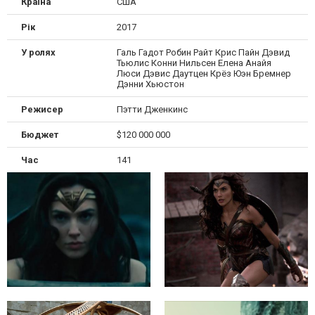
Країна
США
Рік
2017
У ролях
Галь Гадот Робин Райт Крис Пайн Дэвид
Тьюлис Конни Нильсен Елена Анайя
Люси Дэвис Даутцен Крёз Юэн Бремнер
Дэнни Хьюстон
Режисер
Пэтти Дженкинс
Бюджет
$120 000 000
Час
141