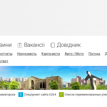
вини
Вакансії
Довідник
оотчеты
Нерухомість
Карта міста
Авто / Мото
Погода
Д
 ответ
раматорска
С
Спецпроект сайта 6264
С
Список переименованных ули