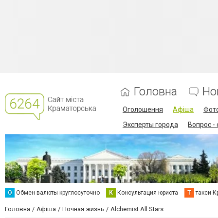
Головна
Но
Оголошення
Афіша
Фот
Эксперты города
Вопрос -
О
Обмен валюты круглосуточно
К
Консультация юриста
Т
такси К
Головна
Афіша
Ночная жизнь
Alchemist All Stars