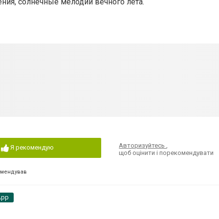
ения, солнечные мелодии вечного лета.
Авторизуйтесь
,
Я рекомендую
щоб оцінити і порекомендувати
омендував
App