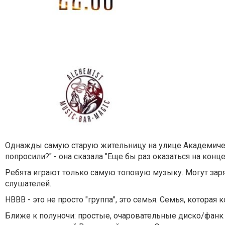
Однажды самую старую жительницу на улице Академическ
попросили?" - она сказала "Еще бы раз оказаться на конце
Ребята играют только самую топовую музыку. Могут заря
слушателей.
HBBB - это не просто "группа", это семья. Семья, котора
Ближе к полуночи: простые, очаровательные диско/фанк