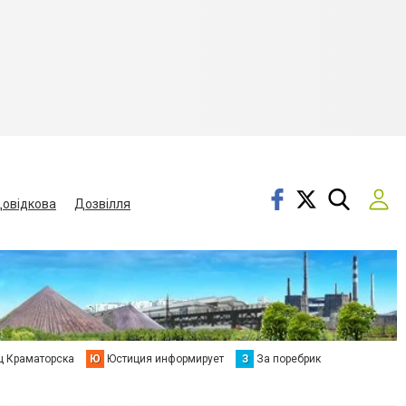
овідкова
Дозвілля
ц Краматорска
Ю
Юстиция информирует
З
За поребрик