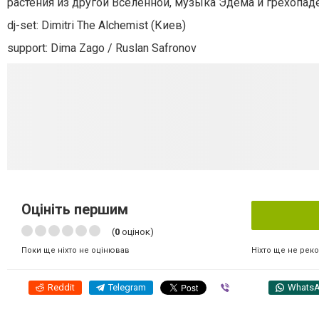
растения из другой Вселенной, музыка Эдема и грехопад
dj-set: Dimitri The Alchemist (Киев)
support: Dima Zago / Ruslan Safronov
Оцініть першим
(
0
оцінок)
Ніхто ще не рек
Поки ще ніхто не оцінював
Reddit
Telegram
Viber
Whats