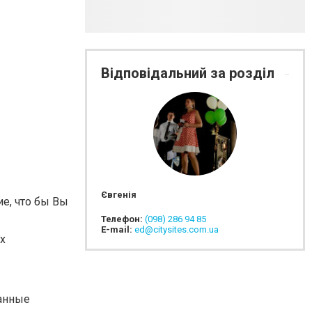
Відповідальний за розділ
Євгенія
е, что бы Вы
Телефон:
(098) 286 94 85
E-mail:
ed@citysites.com.ua
х
ранные