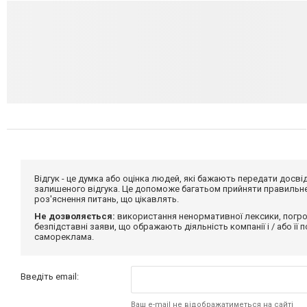
Відгук - це думка або оцінка людей, які бажають передати дос
залишеного відгука. Це допоможе багатьом прийняти правильне 
роз'яснення питань, що цікавлять.
Не дозволяється:
використання ненормативної лексики, погро
безпідставні заяви, що ображають діяльність компанії і / або її
самореклама.
Введіть email:
Ваш e-mail не відображатиметься на сайті