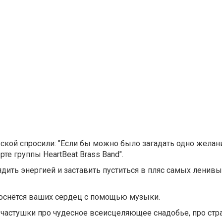
ой спросили: "Если бы можно было загадать одно желани
рте группы НeartBeat Brass Band".
дить энергией и заставить пуститься в пляс самых ленивы
я коснётся ваших сердец с помощью музыки.
 частушки про чудесное всеисцеляющее снадобье, про ст