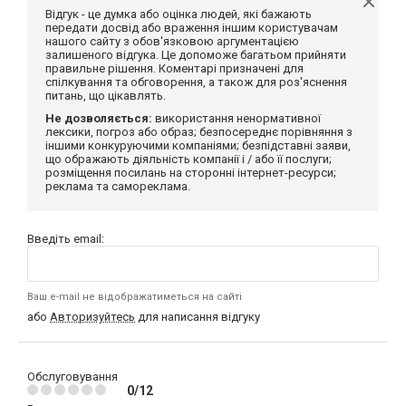
Відгук - це думка або оцінка людей, які бажають
передати досвід або враження іншим користувачам
нашого сайту з обов'язковою аргументацією
залишеного відгука. Це допоможе багатьом прийняти
правильне рішення. Коментарі призначені для
спілкування та обговорення, а також для роз'яснення
питань, що цікавлять.
Не дозволяється:
використання ненормативної
лексики, погроз або образ; безпосереднє порівняння з
іншими конкуруючими компаніями; безпідставні заяви,
що ображають діяльність компанії і / або її послуги;
розміщення посилань на сторонні інтернет-ресурси;
реклама та самореклама.
Введіть email:
Ваш e-mail не відображатиметься на сайті
або
Авторизуйтесь
для написання відгуку
Обслуговування
0/12