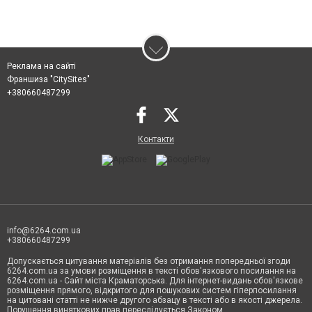
Реклама на сайті
Франшиза "CitySites"
+380660487299
Контакти
info@6264.com.ua
+380660487299
Допускається цитування матеріалів без отримання попередньої згоди
6264.com.ua за умови розміщення в тексті обов'язкового посилання на
6264.com.ua - Сайт міста Краматорська. Для інтернет-видань обов'язкове
розміщення прямого, відкритого для пошукових систем гіперпосилання
на цитовані статті не нижче другого абзацу в тексті або в якості джерела.
Порушення виняткових прав переслідується Законом.