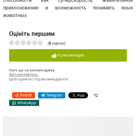
способности как суперскорость, живительное
прикосновение и возможность понимать язык
животных.
Оцініть першим
(
0
оцінок)
Я рекомендую
Ніхто ще не рекомендував
Авторизуйтесь
,
щоб оцінити і порекомендувати
Reddit
Telegram
Viber
WhatsApp