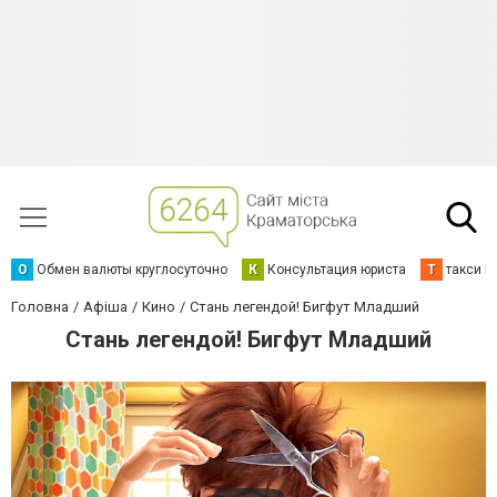
О
Обмен валюты круглосуточно
К
Консультация юриста
Т
такси К
Головна
Афіша
Кино
Стань легендой! Бигфут Младший
Стань легендой! Бигфут Младший