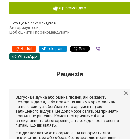
Я рекомендую
Ніхто ще не рекомендував
Авторизуйтесь
,
щоб оцінити і порекомендувати
Reddit
Telegram
Viber
WhatsApp
Рецензія
Відгук - це думка або оцінка людей, які бажають
передати досвід або враження іншим користувачам
нашого сайту з обов'язковою аргументацією
залишеного відгука. Це допоможе багатьом прийняти
правильне рішення. Коментарі призначені для
спілкування та обговорення, а також для роз'яснення
питань, що цікавлять.
Не дозволяється:
використання ненормативної
лексики, погроз або образ; безпосереднє порівняння з