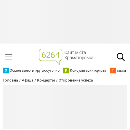
О
Обмен валюты круглосуточно
К
Консультация юриста
Т
такси К
Головна
Афіша
Концерты
Откровение успеха