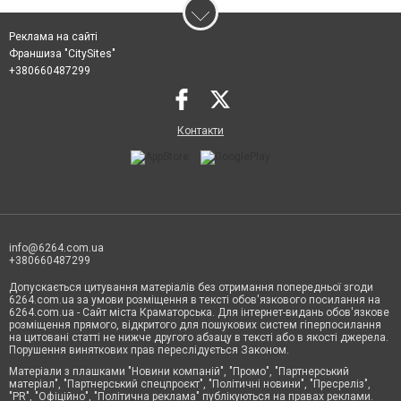
Реклама на сайті
Франшиза "CitySites"
+380660487299
Контакти
info@6264.com.ua
+380660487299
Допускається цитування матеріалів без отримання попередньої згоди
6264.com.ua за умови розміщення в тексті обов'язкового посилання на
6264.com.ua - Сайт міста Краматорська. Для інтернет-видань обов'язкове
розміщення прямого, відкритого для пошукових систем гіперпосилання
на цитовані статті не нижче другого абзацу в тексті або в якості джерела.
Порушення виняткових прав переслідується Законом.
Матеріали з плашками "Новини компаній", "Промо", "Партнерський
матеріал", "Партнерський спецпроєкт", "Політичні новини", "Пресреліз",
"PR", "Офіційно", "Політична реклама" публікуються на правах реклами.