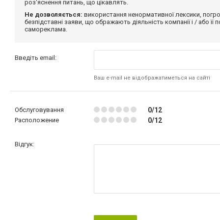
роз'яснення питань, що цікавлять.
Не дозволяється:
використання ненормативної лексики, погро
безпідставні заяви, що ображають діяльність компанії і / або її
самореклама.
Введіть email:
Ваш e-mail не відображатиметься на сайті
Обслуговування
0/12
Расположение
0/12
Відгук: