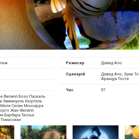
ильм
Режисер
Дэвид Ало
Сценарій
Дэвид Ало, Эрик То
Француа Тости
Час
97
ne Филипп Бозо Паскаль
а Эммануэль Кюртиль
Меля Селин Монсарра
орто Жан-Филипп
н Барбара Тиссье
 Томассиан