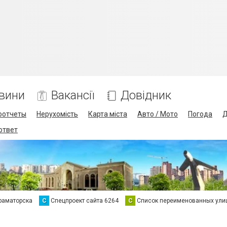
вини
Вакансії
Довідник
оотчеты
Нерухомість
Карта міста
Авто / Мото
Погода
Д
 ответ
раматорска
С
Спецпроект сайта 6264
С
Список переименованных ули