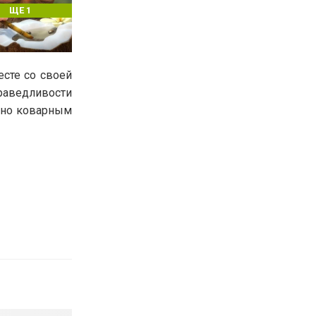
ЩЕ 1
есте со своей
раведливости
ятно коварным