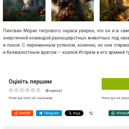
Пингвин Морис тигрового окраса уверен, что он и в са
энергичной командой разношерстных животных под назв
и покоя. С переменным успехом, конечно, но они стара
и безжалостным врагом — коалой Игорем и его армией 
Оцініть першим
(
0
оцінок)
Ніхто ще не рек
Поки ще ніхто не оцінював
Reddit
Telegram
Viber
Whats