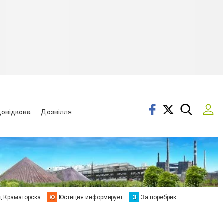
овідкова
Дозвілля
ц Краматорска
Ю
Юстиция информирует
З
За поребрик