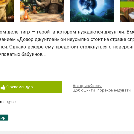
мом деле тигр — герой, в котором нуждаются джунгли. Вм
анием «Дозор джунглей» он неусыпно стоит на страже сп
ются. Однако вскоре ему предстоит столкнуться с неверо
туповатых бабуинов…
Авторизуйтесь
,
Я рекомендую
щоб оцінити і порекомендувати
омендував
App