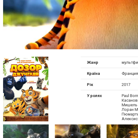
Жанр
мультф
Країна
Франция
Рік
2017
У ролях
Paul Bor
Касанов
Мишель 
Лоран М
Пюмарти
Алексис