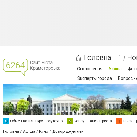
Головна
Но
Оголошення
Афіша
Фот
Эксперты города
Вопрос -
О
Обмен валюты круглосуточно
К
Консультация юриста
Т
такси К
Головна
Афіша
Кино
Дозор джунглей