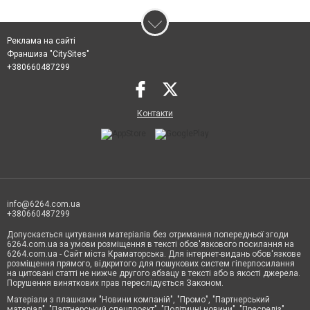
Реклама на сайті
Франшиза "CitySites"
+380660487299
Контакти
info@6264.com.ua
+380660487299
Допускається цитування матеріалів без отримання попередньої згоди
6264.com.ua за умови розміщення в тексті обов'язкового посилання на
6264.com.ua - Сайт міста Краматорська. Для інтернет-видань обов'язкове
розміщення прямого, відкритого для пошукових систем гіперпосилання
на цитовані статті не нижче другого абзацу в тексті або в якості джерела.
Порушення виняткових прав переслідується Законом.
Матеріали з плашками "Новини компаній", "Промо", "Партнерський
матеріал", "Партнерський спецпроєкт", "Політичні новини", "Пресреліз",