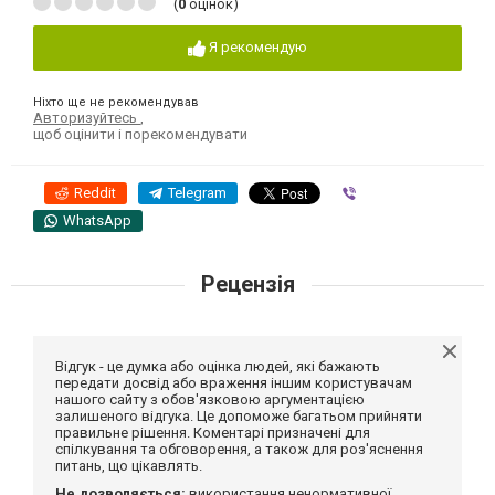
(
0
оцінок)
Я рекомендую
Ніхто ще не рекомендував
Авторизуйтесь
,
щоб оцінити і порекомендувати
Reddit
Telegram
Viber
WhatsApp
Рецензія
Відгук - це думка або оцінка людей, які бажають
передати досвід або враження іншим користувачам
нашого сайту з обов'язковою аргументацією
залишеного відгука. Це допоможе багатьом прийняти
правильне рішення. Коментарі призначені для
спілкування та обговорення, а також для роз'яснення
питань, що цікавлять.
Не дозволяється:
використання ненормативної