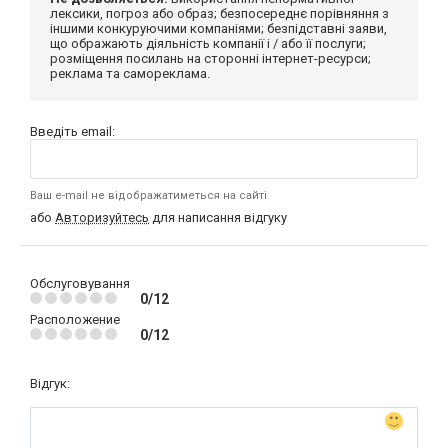
лексики, погроз або образ; безпосереднє порівняння з
іншими конкуруючими компаніями; безпідставні заяви,
що ображають діяльність компанії і / або її послуги;
розміщення посилань на сторонні інтернет-ресурси;
реклама та самореклама.
Введіть email:
Ваш e-mail не відображатиметься на сайті
або
Авторизуйтесь
для написання відгуку
Обслуговування
0/12
Расположение
0/12
Відгук: