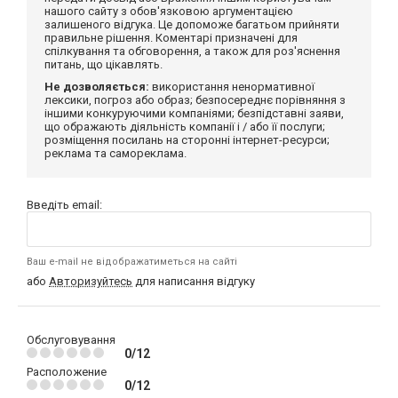
нашого сайту з обов'язковою аргументацією
залишеного відгука. Це допоможе багатьом прийняти
правильне рішення. Коментарі призначені для
спілкування та обговорення, а також для роз'яснення
питань, що цікавлять.
Не дозволяється:
використання ненормативної
лексики, погроз або образ; безпосереднє порівняння з
іншими конкуруючими компаніями; безпідставні заяви,
що ображають діяльність компанії і / або її послуги;
розміщення посилань на сторонні інтернет-ресурси;
реклама та самореклама.
Введіть email:
Ваш e-mail не відображатиметься на сайті
або
Авторизуйтесь
для написання відгуку
Обслуговування
0/12
Расположение
0/12