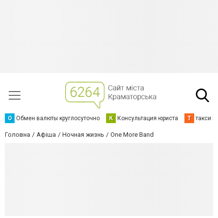
О
Обмен валюты круглосуточно
К
Консультация юриста
Т
такси К
Головна
Афіша
Ночная жизнь
One More Band