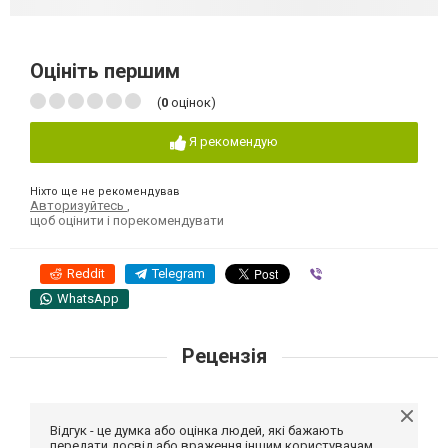
Оцініть першим
(
0
оцінок)
Я рекомендую
Ніхто ще не рекомендував
Авторизуйтесь
,
щоб оцінити і порекомендувати
Reddit
Telegram
Viber
WhatsApp
Рецензія
Відгук - це думка або оцінка людей, які бажають
передати досвід або враження іншим користувачам