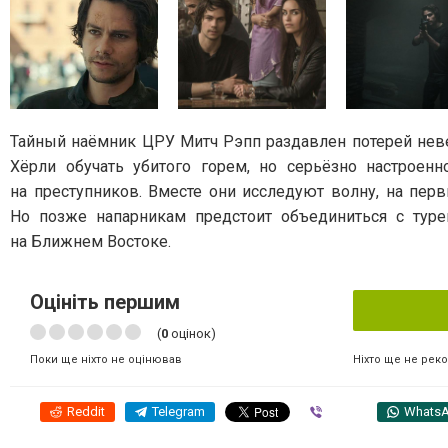
Тайный наёмник ЦРУ Митч Рэпп раздавлен потерей невес
Хёрли обучать убитого горем, но серьёзно настроен
на преступников. Вместе они исследуют волну, на пер
Но позже напарникам предстоит объединиться с туре
на Ближнем Востоке.
Оцініть першим
(
0
оцінок)
Ніхто ще не рек
Поки ще ніхто не оцінював
Reddit
Telegram
Viber
Whats