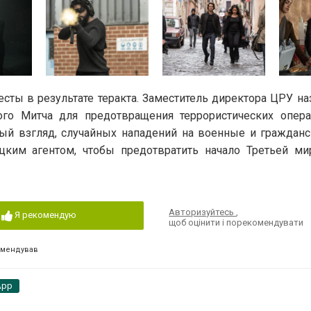
ты в результате теракта. Заместитель директора ЦРУ на
ного Митча для предотвращения террористических опер
вый взгляд, случайных нападений на военные и гражданс
цким агентом, чтобы предотвратить начало Третьей м
Авторизуйтесь
,
Я рекомендую
щоб оцінити і порекомендувати
омендував
App