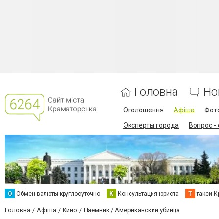
Головна
Но
Оголошення
Афіша
Фот
Эксперты города
Вопрос -
О
Обмен валюты круглосуточно
К
Консультация юриста
Т
такси К
Головна
Афіша
Кино
Наемник / Американский убийца