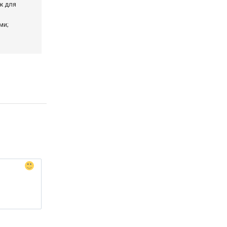
ж для
ми;