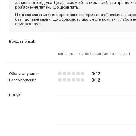
залишеного відгука. Це допоможе багатьом прийняти правильне 
роз'яснення питань, що цікавлять.
Не дозволяється:
використання ненормативної лексики, погро
безпідставні заяви, що ображають діяльність компанії і / або її
самореклама.
Введіть email:
Ваш e-mail не відображатиметься на сайті
Обслуговування
0/12
Расположение
0/12
Відгук: