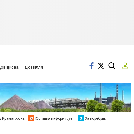
овідкова
Дозвілля
ц Краматорска
Ю
Юстиция информирует
З
За поребрик