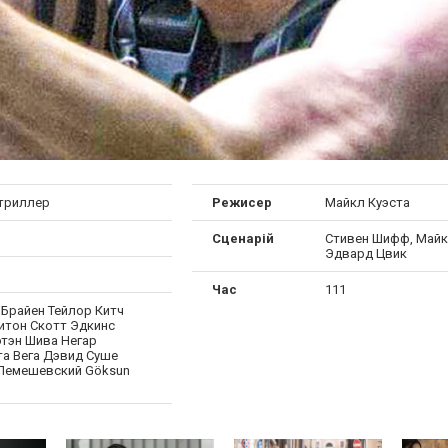
 триллер
Режисер
Майкл Куэста
Сценарій
Стивен Шифф, Майк
Эдвард Цвик
Час
111
’Брайен Тейлор Китч
итон Скотт Эдкинс
этэн Шива Негар
а Вега Дэвид Суше
Лемешевский Göksun