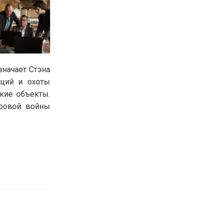
значает Стэна
аций и охоты
кие объекты.
ировой войны