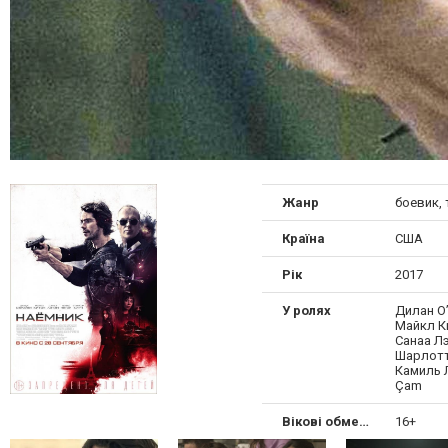
Жанр
боевик,
Країна
США
Рік
2017
У ролях
Дилан О
Майкл К
Санаа Л
Шарлотт
Камиль 
Çam
Вікові обмеження
16+