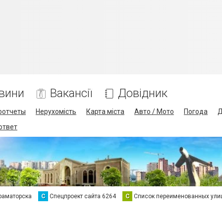
вини
Вакансії
Довідник
оотчеты
Нерухомість
Карта міста
Авто / Мото
Погода
Д
 ответ
раматорска
С
Спецпроект сайта 6264
С
Список переименованных ули