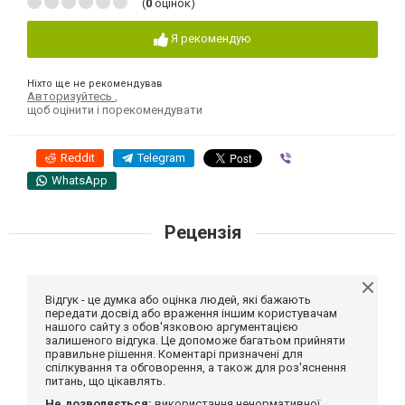
(
0
оцінок)
Я рекомендую
Ніхто ще не рекомендував
Авторизуйтесь
,
щоб оцінити і порекомендувати
Reddit
Telegram
Viber
WhatsApp
Рецензія
Відгук - це думка або оцінка людей, які бажають
передати досвід або враження іншим користувачам
нашого сайту з обов'язковою аргументацією
залишеного відгука. Це допоможе багатьом прийняти
правильне рішення. Коментарі призначені для
спілкування та обговорення, а також для роз'яснення
питань, що цікавлять.
Не дозволяється:
використання ненормативної