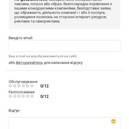
лексики, погроз або образ; безпосереднє порівняння з
іншими конкуруючими компаніями; безпідставні заяви,
що ображають діяльність компанії і / або її послуги;
розміщення посилань на сторонні інтернет-ресурси;
реклама та самореклама.
Введіть email:
Ваш e-mail не відображатиметься на сайті
або
Авторизуйтесь
для написання відгуку
Обслуговування
0/12
Расположение
0/12
Відгук: