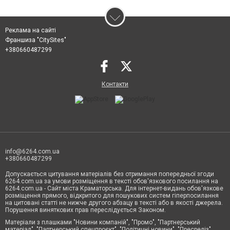
Реклама на сайті
Франшиза "CitySites"
+380660487299
Контакти
info@6264.com.ua
+380660487299
Допускається цитування матеріалів без отримання попередньої згоди
6264.com.ua за умови розміщення в тексті обов'язкового посилання на
6264.com.ua - Сайт міста Краматорська. Для інтернет-видань обов'язкове
розміщення прямого, відкритого для пошукових систем гіперпосилання
на цитовані статті не нижче другого абзацу в тексті або в якості джерела.
Порушення виняткових прав переслідується Законом.
Матеріали з плашками "Новини компаній", "Промо", "Партнерський
матеріал", "Партнерський спецпроєкт", "Політичні новини", "Пресреліз",