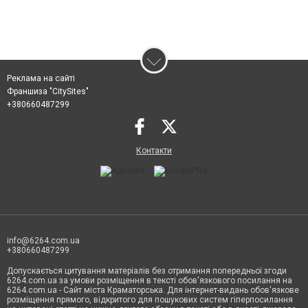
Реклама на сайті
Франшиза "CitySites"
+380660487299
Контакти
info@6264.com.ua
+380660487299
Допускається цитування матеріалів без отримання попередньої згоди
6264.com.ua за умови розміщення в тексті обов'язкового посилання на
6264.com.ua - Сайт міста Краматорська. Для інтернет-видань обов'язкове
розміщення прямого, відкритого для пошукових систем гіперпосилання