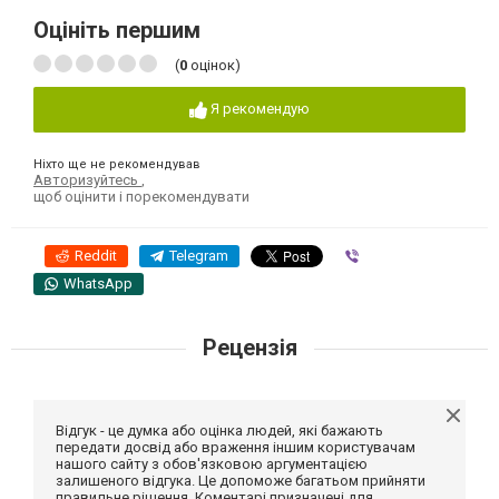
Оцініть першим
(
0
оцінок)
Я рекомендую
Ніхто ще не рекомендував
Авторизуйтесь
,
щоб оцінити і порекомендувати
Reddit
Telegram
Viber
WhatsApp
Рецензія
Відгук - це думка або оцінка людей, які бажають
передати досвід або враження іншим користувачам
нашого сайту з обов'язковою аргументацією
залишеного відгука. Це допоможе багатьом прийняти
правильне рішення. Коментарі призначені для