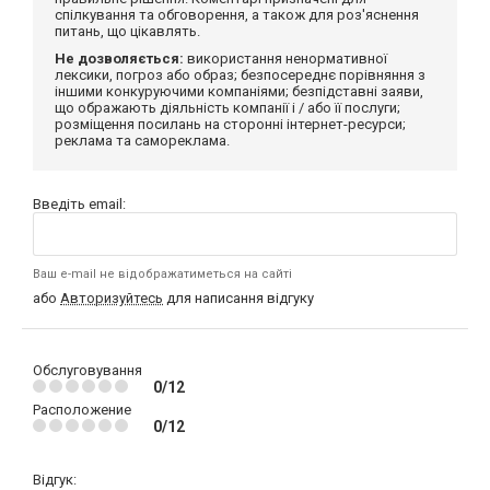
спілкування та обговорення, а також для роз'яснення
питань, що цікавлять.
Не дозволяється:
використання ненормативної
лексики, погроз або образ; безпосереднє порівняння з
іншими конкуруючими компаніями; безпідставні заяви,
що ображають діяльність компанії і / або її послуги;
розміщення посилань на сторонні інтернет-ресурси;
реклама та самореклама.
Введіть email:
Ваш e-mail не відображатиметься на сайті
або
Авторизуйтесь
для написання відгуку
Обслуговування
0/12
Расположение
0/12
Відгук: