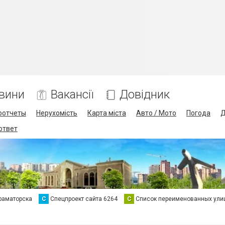
вини
Вакансії
Довідник
оотчеты
Нерухомість
Карта міста
Авто / Мото
Погода
Д
 ответ
раматорска
С
Спецпроект сайта 6264
С
Список переименованных ули