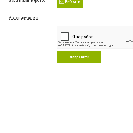
Завантажити фото:
Вибрати
Авторизуватись
Відправити