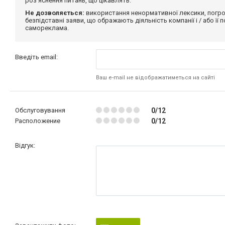
роз'яснення питань, що цікавлять.
Не дозволяється:
використання ненормативної лексики, погро
безпідставні заяви, що ображають діяльність компанії і / або її
самореклама.
Введіть email:
Ваш e-mail не відображатиметься на сайті
Обслуговування
0/12
Расположение
0/12
Відгук: