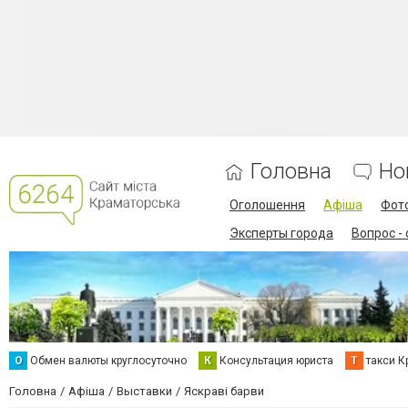
Головна
Но
Оголошення
Афіша
Фот
Эксперты города
Вопрос -
О
Обмен валюты круглосуточно
К
Консультация юриста
Т
такси К
Головна
Афіша
Выставки
Яскраві барви