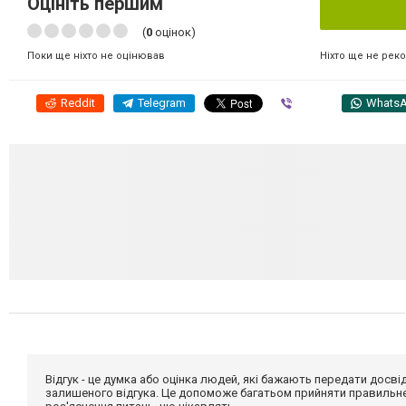
Оцініть першим
(
0
оцінок)
Ніхто ще не рек
Поки ще ніхто не оцінював
Reddit
Telegram
Viber
Whats
Відгук - це думка або оцінка людей, які бажають передати дос
залишеного відгука. Це допоможе багатьом прийняти правильне 